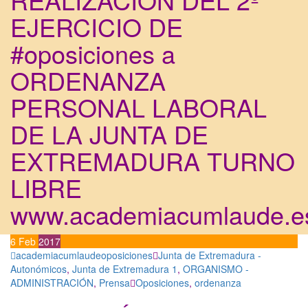
EJERCICIO DE
#oposiciones a
ORDENANZA
PERSONAL LABORAL
DE LA JUNTA DE
EXTREMADURA TURNO
LIBRE
www.academiacumlaude.e
6
Feb
2017
academiacumlaudeoposiciones
Junta de Extremadura -
Autonómicos
,
Junta de Extremadura 1
,
ORGANISMO -
ADMINISTRACIÓN
,
Prensa
Oposiciones
,
ordenanza