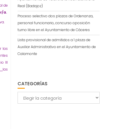
al de
Real (Badajoz)
r/a.
Proceso selectivo dos plazas de Ordenanza,
va.
personal funcionario, concurso oposición
turno libre en el Ayuntamiento de Cáceres
Lista provisional de admitidos a 1 plaza de
Auxiliar Administrativo en el Ayuntamiento de
r las
Calamonte
entes
o III
as
las
CATEGORÍAS
Categorías