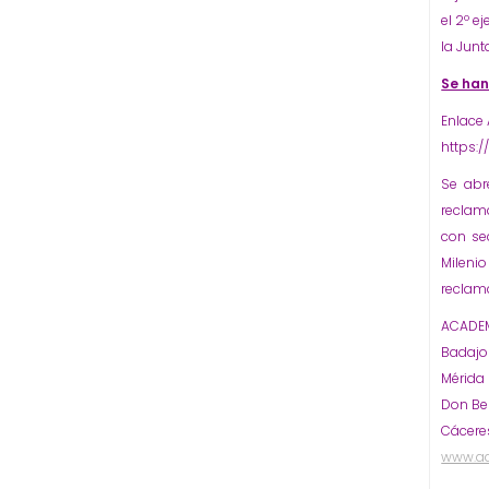
el 2º e
la Junt
Se han
Enlace
https:
Se abr
reclam
con sed
Mileni
reclam
ACADEM
Badaj
Mérida
Don Be
Cácere
www.a