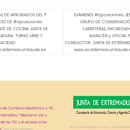
GACIÓN
AS DE APROBADOS DEL 1º
EXÁMENES #oposiciones JE
CIO DE #oposiciones
GRUPO DE CONSERVACIÓ
ADAS
TE DE COCINA JUNTA DE
CARRETERAS, ENCARGAD
ADURA. TURNO LIBRE Y
ALMACÉN y OFICIAL 1º
PACIDAD
CONDUCTOR. JUNTA DE EXTREMA
cademiacumlaude.es
www.academiacumlaude.
o de Comercio Electrónico y TIC.
o temático: “Mejorar el uso y
 de las TIC y el acceso a las
Más información sobre
Subvencio
”,
ver más detalles.