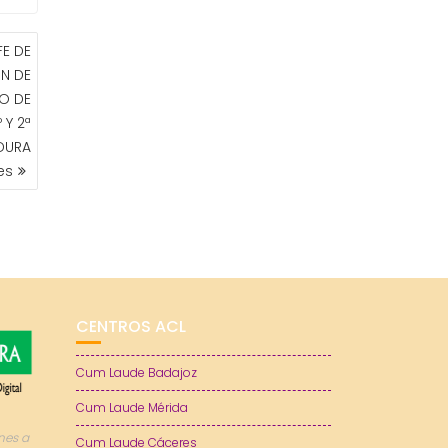
FE DE
N DE
O DE
 Y 2ª
DURA
es
CENTROS ACL
Cum Laude Badajoz
Cum Laude Mérida
nes a
Cum Laude Cáceres