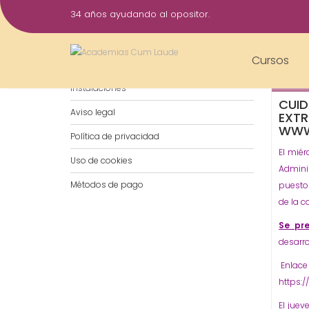
Saltar
34 años ayudando al opositor.
al
10
contenido
Feb
Cursos
Notificaciones por WhatsApp
2017
Instalaciones
CUID
Aviso legal
EXT
WWW
Política de privacidad
El miér
Uso de cookies
Admini
Métodos de pago
puesto
de la c
Se pr
desarro
Enlace
https:
El juev