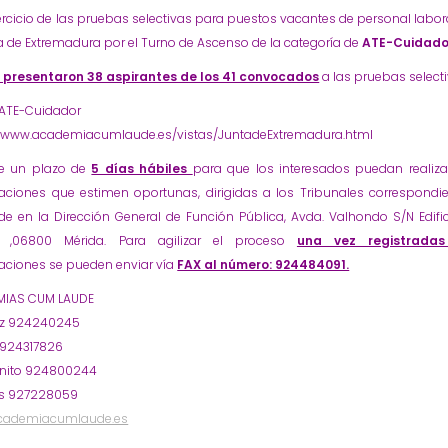
jercicio de las pruebas selectivas para puestos vacantes de personal labor
a de Extremadura por el Turno de Ascenso de la categoría de
ATE-Cuidado
 presentaron 38 aspirantes de los 41 convocados
a las pruebas selecti
 ATE-Cuidador
//www.academiacumlaude.es/vistas/JuntadeExtremadura.html
e un plazo de
5 días hábiles
para que los interesados puedan realiza
aciones que estimen oportunas, dirigidas a los Tribunales correspondi
e en la Dirección General de Función Pública, Avda. Valhondo S/N Edifici
o ,06800 Mérida. Para agilizar el proceso
una vez registrad
aciones se pueden enviar vía
FAX al número: 924484091.
IAS CUM LAUDE
oz 924240245
 924317826
nito 924800244
s 927228059
cademiacumlaude.es