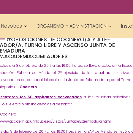
academiacumlaudeoposiciones
Prensa
ATE Cuidador
Cocinero
Junta de Extremadura
Oposiciones
,
,
,
Nosotros
ORGANISMO – ADMINISTRACIÓN
Insta
REALIZADOS LOS 2º EJERCICIOS DE LAS
#OPOSICIONES DE COCINERO/A Y ATE-
ADOR/A. TURNO LIBRE Y ASCENSO JUNTA DE
REMADURA
.ACADEMIACUMLAUDE.ES
coles día 8 de febrero de 2017 a las 16:00 horas, se llevó a cabo en la Escue
stración Pública de Mérida el 2º ejercicio de las pruebas selectivas
s vacantes de personal laboral de la Junta de Extremadura por el Turno 
ategoría de
Cocinero
.
esentaron los
50
aspirantes convocadas
a las pruebas selectivas 
lló el ejercicio sin incidencias a destacar.
 Cocinero
//www.academiacumlaude.es/vistas/JuntadeExtremadura.html
es día 9 de febrero de 2017 a las 16:30 horas en la EAP de Mérida se llevó a