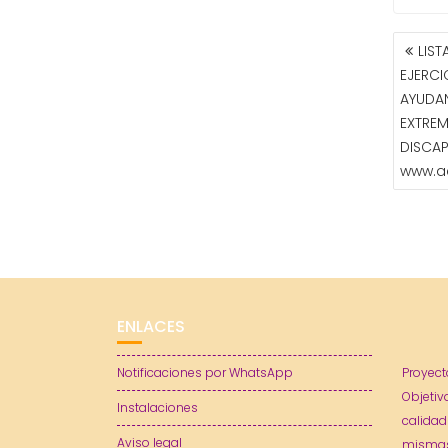
NAVE
LIST
DE
EJERCI
ENTR
AYUDAN
EXTREM
DISCA
www.a
ENLACES
Notificaciones por WhatsApp
Proyect
Objetiv
Instalaciones
calidad
Aviso legal
mismas