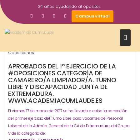
Saltar
34 años ayudando al opositor.
al
17
academiacumlaudeoposiciones
Prensa
Campus virtual
contenido
Mar
2017
camarero limpiador
Junta de Extremadura
,
,
Oposiciones
APROBADOS DEL 1º EJERCICIO DE LA
#OPOSICIONES CATEGORÍA DE
CAMARERO/A LIMPIADOR/A. TURNO
LIBRE Y DISCAPACIDAD JUNTA DE
EXTREMADURA.
WWW.ACADEMIACUMLAUDE.ES
El viernes 17 de marzo de 2017 se ha llevado a cabo la corrección
del primer ejercicio del Turno Libre para vacantes de Personal
Laboral de la Admón. General de la CA de Extremadura, del Grupo
V de la categoría de: