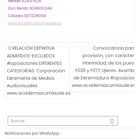
Mérida 924317826
Don Benito 924800244
Cáceres 927228059
www.academiacumlaude.es
NAVEGACIÓN
RELACIÓN DEFINITIVA
Convocatoria para l
DE
provisión, con carácter d
ADMITIDOS-EXCLUIDOS
ENTRADAS
interinidad, de los puesto
#oposiciones DIFERENTES
F030 y F077, Ujieres. Asamble
CATEGORÍAS. Corporación
de Extremadura #oposicione
Extremeña de Medios
www.academiacumlaude.es
Audiovisuales
www.academiacumlaude.es
Notificaciones por WhatsApp