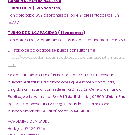
CAMARERO/A-LIMPIADOR/A
TURNO LIBRE ( 59 vacantes)
Han aprobado 659 aspirantes de los 4191 presentados/as, un
15,72 %.
TURNO DE DISCAPACIDAD ( 11 vacantes)
Han aprobado 12 aspirantes de los 192 presentados/as, un 6,25 %.
El listado de aprobados se puede consultar en el
https://www.academiacumlaude.es/vistas/JuntadeExtremadura.
html
Se abre un plazo de 5 días hábiles para que los interesados
puedan realizar las reclamaciones que estimen oportunas,
dirigidas al Tribunal con sede en la Dirección General de Función
Pública, Avda. Valhondo S/N Edificio III Milenio , 06800 Mérida. Para
agilizar el proceso una vez registradas las reclamaciones se
pueden enviar vía FAX al número: 924484091.
ACADEMIAS CUM LAUDE
Badajoz 924240245