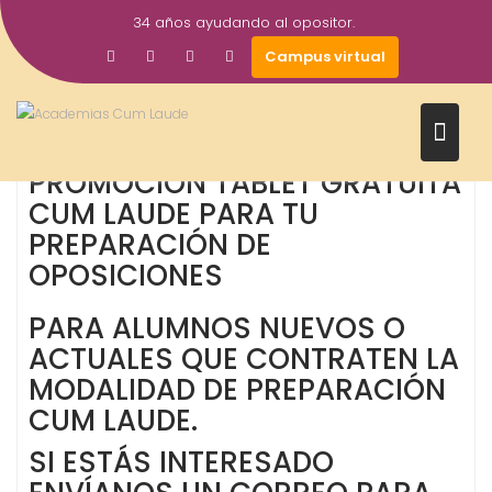
Saltar
34 años ayudando al opositor.
al
30
academiacumlaudeoposiciones
Prensa
Campus virtual
contenido
Oposiciones
Mar
2017
PROMOCIÓN TABLET GRATUITA
CUM LAUDE PARA TU
PREPARACIÓN DE
OPOSICIONES
PARA ALUMNOS NUEVOS O
ACTUALES QUE CONTRATEN LA
MODALIDAD DE PREPARACIÓN
CUM LAUDE.
SI ESTÁS INTERESADO