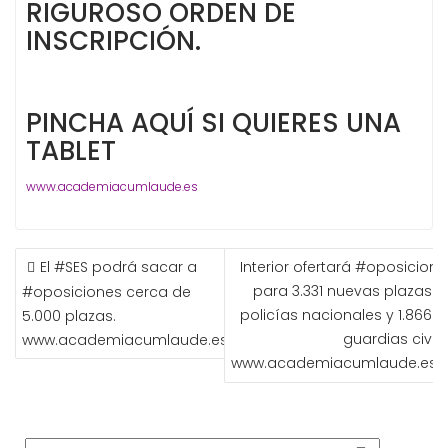
RIGUROSO ORDEN DE
INSCRIPCIÓN.
PINCHA AQUÍ SI QUIERES UNA
TABLET
www.academiacumlaude.es
NAVEGACIÓN
El #SES podrá sacar a
Interior ofertará #oposicione
DE
para 3.331 nuevas plazas d
#oposiciones cerca de
ENTRADAS
policías nacionales y 1.866 d
5.000 plazas.
guardias civile
www.academiacumlaude.es
www.academiacumlaude.es