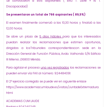
Se convocaron a 856 aspirantes ( 840 T. Libre + 16 T.
Discapacidad)
Se presentaron un total de 766 aspirantes ( 89,5%)
El examen finalmente comenzó a las 10,30 horas y finalizó a las
12,00 horas.
Se abre un plazo de
5 días hábiles
para que los interesados
puedan realizar las reclamaciones que estimen oportunas,
dirigidas a losTribunales correspondientescon sede en la
Dirección General de Función Pública, Avda. Valhondo S/N Edificio
III Milenio ,06800 Mérida.
Para agilizar el proceso
una vez registradas
las reclamaciones se
pueden enviar vía FAX al número: 924484091.
El 2º ejercicio corregido se puede ver en siguiente enlace
https://www.academiacumlaude.es/vistas/JuntadeExtremadura.
html
ACADEMIAS CUM LAUDE
Badajoz 924240245