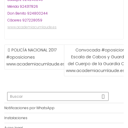
Mérida 924317826
Don Benito 924800244
Cáceres 927228059
www.academiacumlaude.es
NAVEGACIÓN
POLICÍA NACIONAL 2017
Convocada #oposicione
DE
Escala de Cabos y Guardia
#oposiciones
ENTRADAS
del Cuerpo de la Guardia Civil
www.academiacumlaude.es
www.academiacumlaude.es
Notificaciones por WhatsApp
Instalaciones
Aviso legal