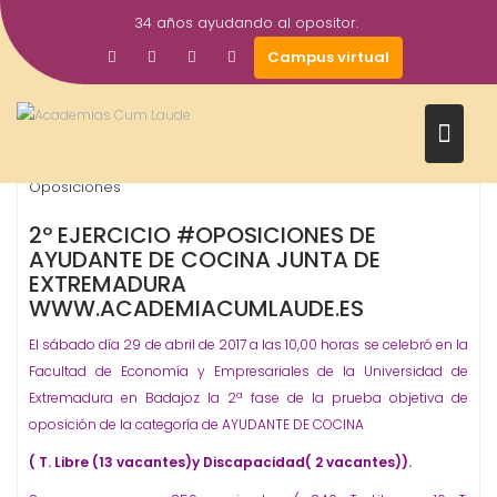
Saltar
34 años ayudando al opositor.
al
2
academiacumlaudeoposiciones
Prensa
Campus virtual
contenido
May
2017
ayudante de cocina
Junta de Extremadura
,
,
Oposiciones
2º EJERCICIO #OPOSICIONES DE
AYUDANTE DE COCINA JUNTA DE
EXTREMADURA
WWW.ACADEMIACUMLAUDE.ES
El sábado día 29 de abril de 2017 a las 10,00 horas se celebró en la
Facultad de Economía y Empresariales de la Universidad de
Extremadura en Badajoz la 2ª fase de la prueba objetiva de
oposición de la categoría de AYUDANTE DE COCINA
( T.
L
ibre
(13 vacantes)
y
D
iscapacidad
( 2 vacantes)
).