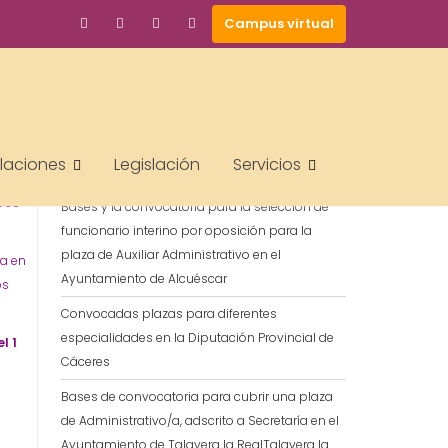
Campus virtual
BUSCAR
ENTRADAS RECIENTES
alaciones
Legislación
Servicios
pos
Bases y la convocatoria para la selección de
funcionario interino por oposición para la
plaza de Auxiliar Administrativo en el
ra en
Ayuntamiento de Alcuéscar
os
Convocadas plazas para diferentes
especialidades en la Diputación Provincial de
el
1
Cáceres
Bases de convocatoria para cubrir una plaza
de Administrativo/a, adscrito a Secretaría en el
Ayuntamiento de Talavera la RealTalavera la