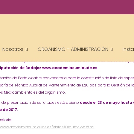
academiacumlaudeoposiciones
Prensa
joz
Diputación
Lista de espera
Oposiciones
Técnico Auxiliar de
,
,
,
,
Nosotros
ORGANISMO – ADMINISTRACIÓN
Inst
nimiento de Equipos
de espera #oposiciones de Técnico Auxiliar de Mantenimiento de Equi
Diputación de Badajoz www.academiacumlaude.es
tación de Badajoz abre convocatoria para la constitución de lista de espe
goría de Técnico Auxiliar de Mantenimiento de Equipos para la Gestión de l
ios Medioambientales del organismo.
o de presentación de solicitudes está abierto
desde el 23 de mayo hasta 
io de 2017.
atoria
//www.academiacumlaude.es/vistas/Diputacion.html