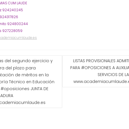
IAS CUM LAUDE
oz 924240245
 924317826
nito 924800244
s 927228059
cademiacumlaude.es
GACIÓN
s del segundo ejercicio y
LISTAS PROVISIONALES ADMI
PARA #OPOSICIONES A AUXILI
ra del plazo para
ADAS
SERVICIOS DE LA
tación de méritos en la
www.academiacumlaude.
ría Técnico en Educación
il #oposiciones JUNTA DE
MADURA
cademiacumlaude.es