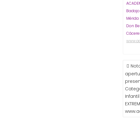
ACADEM
Badaj
Mérida
Don Be
Cácere
www.a
NAVE
Nota
DE
apertu
ENTR
presen
Catego
Infant
EXTRE
www.a