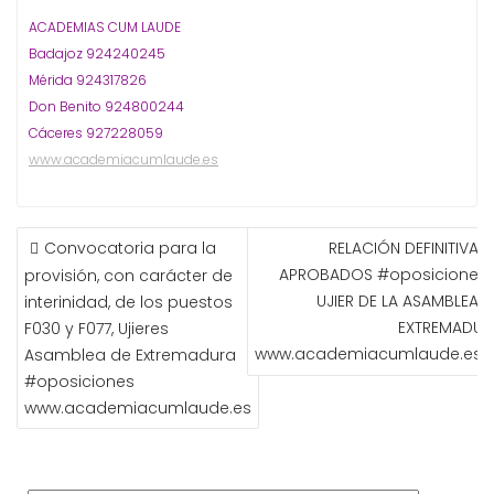
ACADEMIAS CUM LAUDE
Badajoz 924240245
Mérida 924317826
Don Benito 924800244
Cáceres 927228059
www.academiacumlaude.es
NAVEGACIÓN
Convocatoria para la
RELACIÓN DEFINITIVA D
DE
APROBADOS #oposiciones 
provisión, con carácter de
ENTRADAS
UJIER DE LA ASAMBLEA D
interinidad, de los puestos
EXTREMADUR
F030 y F077, Ujieres
www.academiacumlaude.es
Asamblea de Extremadura
#oposiciones
www.academiacumlaude.es