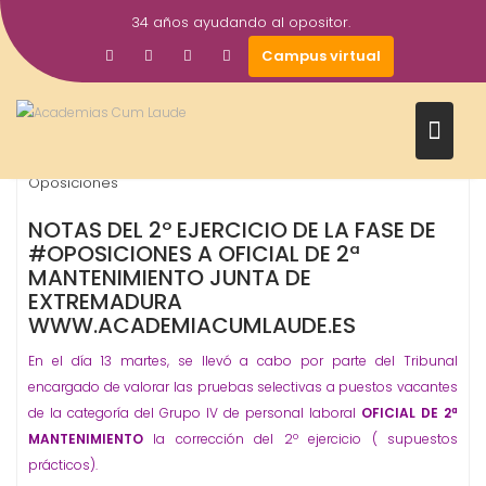
Saltar
34 años ayudando al opositor.
al
14
academiacumlaudeoposiciones
Prensa
Campus virtual
contenido
Jun
2017
Junta de Extremadura
oficial mantenimiento
,
,
Oposiciones
NOTAS DEL 2º EJERCICIO DE LA FASE DE
#OPOSICIONES A OFICIAL DE 2ª
MANTENIMIENTO JUNTA DE
EXTREMADURA
WWW.ACADEMIACUMLAUDE.ES
En el día 13 martes, se llevó a cabo por parte del Tribunal
encargado de valorar las pruebas selectivas a puestos vacantes
de la categoría del Grupo IV de personal laboral
OFICIAL DE 2ª
MANTENIMIENTO
la corrección del 2º ejercicio ( supuestos
prácticos).