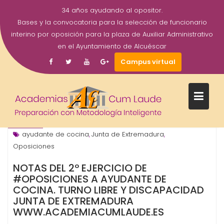
COCINA. TURNO LIBRE Y
34 años ayudando al opositor.
DISCAPACIDAD JUNTA DE
Bases y la convocatoria para la selección de funcionario
EXTREMADURA
interino por oposición para la plaza de Auxiliar Administrativo
WWW.ACADEMIACUMLAUDE.E
en el Ayuntamiento de Alcuéscar
Campus virtual
Saltar
al
23
academiacumlaudeoposiciones
Prensa
contenido
Jun
2017
ayudante de cocina
Junta de Extremadura
,
,
Oposiciones
NOTAS DEL 2º EJERCICIO DE
#OPOSICIONES A AYUDANTE DE
COCINA. TURNO LIBRE Y DISCAPACIDAD
JUNTA DE EXTREMADURA
WWW.ACADEMIACUMLAUDE.ES