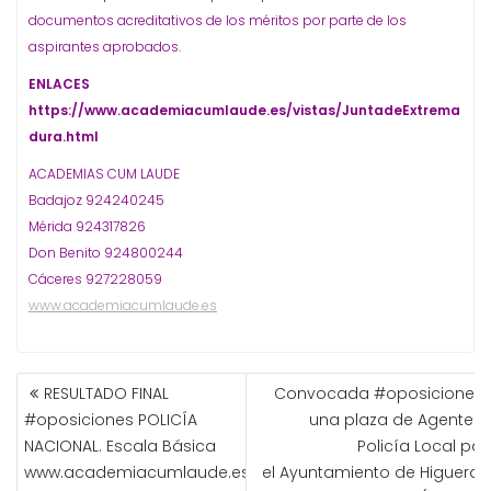
documentos acreditativos de los méritos por parte de los
aspirantes aprobados.
ENLACES
https://www.academiacumlaude.es/vistas/JuntadeExtrema
dura.html
ACADEMIAS CUM LAUDE
Badajoz 924240245
Mérida 924317826
Don Benito 924800244
Cáceres 927228059
www.academiacumlaude.es
NAVEGACIÓN
RESULTADO FINAL
Convocada #oposiciones 
DE
#oposiciones POLICÍA
una plaza de Agente d
ENTRADAS
NACIONAL. Escala Básica
Policía Local par
www.academiacumlaude.es
el Ayuntamiento de Higuera l