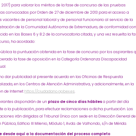
e 2017) para valorar los méritos de la fase de concurso de las pruebas
ivas convocadas por Orden de 27 de diciembre de 2013 para el acceso a
 vacantes de personal laboral y de personal funcionario al servicio de la
stración de la Comunidad Autónoma de Extremadura, de conformidad con
cido en las Bases 6 y 8.2 de la convocatoria citada, y una vez resuelta la f
curso, ha acordado:
ública la puntuación obtenida en la fase de concurso por los aspirantes 
perado la fase de oposición en la Categoría Ordenanza Discapacidad
ual.
o dar publicidad al presente acuerdo en las Oficinas de Respuesta
lizada, en los Centros de Atención Administrativa, y adicionalmente, en la
ón de Internet
https://ciudadano.gobex.es
.
pirantes dispondrán de un
plazo de cinco días hábiles
a partir del día
te a la publicación, para efectuar reclamaciones a dicha puntuación. Las
ciones irán dirigidas al Tribunal Único con sede en la Dirección General de
 Pública, Edificio III Milenio, Módulo 1, Avda. de Valhondo, s/n de Mérida.
 desde aquí a la documentación del proceso completo