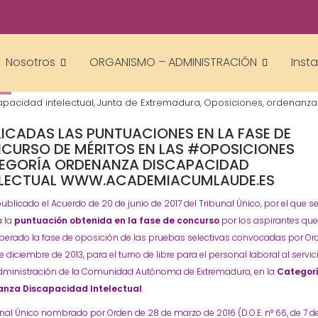
academiacumlaudeoposiciones
Prensa
Nosotros
ORGANISMO – ADMINISTRACIÓN
Inst
apacidad intelectual
Junta de Extremadura
Oposiciones
ordenanza
,
,
,
LICADAS LAS PUNTUACIONES EN LA FASE DE
CURSO DE MÉRITOS EN LAS #OPOSICIONES
EGORÍA ORDENANZA DISCAPACIDAD
ELECTUAL WWW.ACADEMIACUMLAUDE.ES
ublicado el Acuerdo de 20 de junio de 2017 del Tribunal Único, por el que s
a la
puntuación obtenida en la fase de concurso
por los aspirantes qu
perado la fase de oposición de las pruebas selectivas convocadas por Or
e diciembre de 2013, para el turno de libre para el personal laboral al servic
Administración de la Comunidad Autónoma de Extremadura, en la
Categor
nza Discapacidad Intelectual
.
unal Único nombrado por Orden de 28 de marzo de 2016 (D.O.E. n° 66, de 7 d