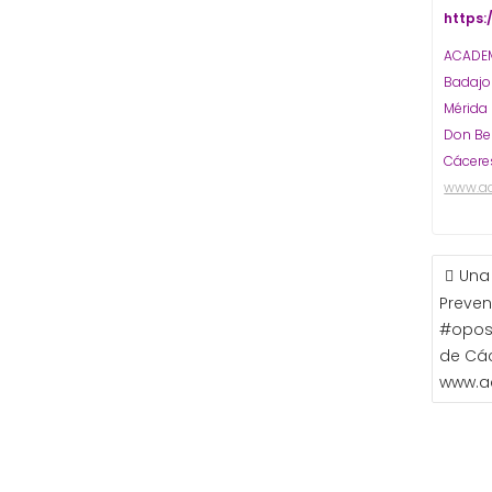
https
ACADEM
Badaj
Mérida
Don Be
Cácere
www.a
NAVE
Una
DE
Preven
ENTR
#oposi
de Cá
www.a