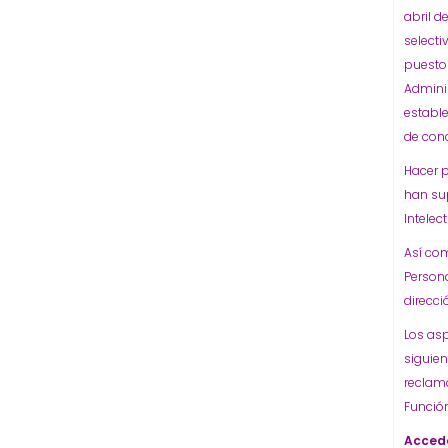
abril d
select
puestos
Admini
estable
de con
Hacer p
han su
Intelect
Así com
Persona
direcci
Los as
siguien
reclama
Función
Accede