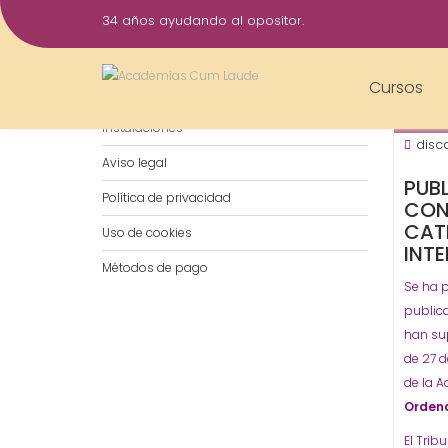
Saltar
34 años ayudando al opositor.
al
21
contenido
Jun
Cursos
Notificaciones por WhatsApp
2017
Instalaciones
disc
Aviso legal
PUB
Política de privacidad
CON
CAT
Uso de cookies
INT
Métodos de pago
Se ha p
public
han su
de 27 d
de la 
Ordena
El Trib