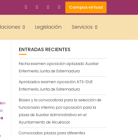
Campus virtual
BUSCAR
alaciones
Legislación
Servicios
ENTRADAS RECIENTES
Fecha examen oposición aplazado Auxiliar
Enfermería Junta de Extremadura
Aprobados examen oposición ATS-DUE
e
Enfermería Junta de Extremadura
e
Bases y la convocatoria para la selección de
den
funcionario interino por oposición para la
io
plaza de Auxiliar Administrativo en el
ía
Ayuntamiento de Alcuéscar
Convocadas plazas para diferentes
e