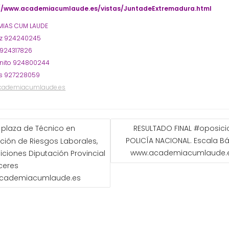
://www.academiacumlaude.es/vistas/JuntadeExtremadura.html
IAS CUM LAUDE
oz 924240245
 924317826
nito 924800244
s 927228059
cademiacumlaude.es
GACIÓN
 plaza de Técnico en
RESULTADO FINAL #oposic
POLICÍA NACIONAL. Escala B
ción de Riesgos Laborales,
ADAS
www.academiacumlaude.
ciones Diputación Provincial
ceres
cademiacumlaude.es