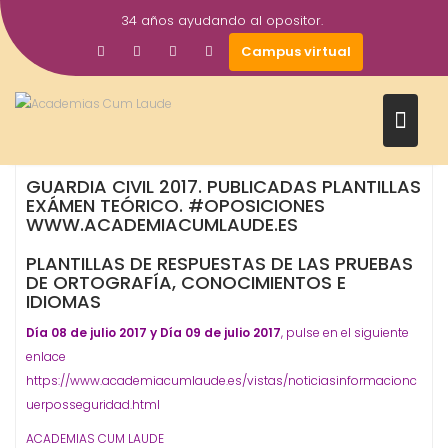
Saltar
34 años ayudando al opositor.
al
10
academiacumlaudeoposiciones
Prensa
Campus virtual
contenido
Jul
2017
Escala de Cabos y Guardias
Guardia Civil
Oposiciones
,
,
GUARDIA CIVIL 2017. PUBLICADAS PLANTILLAS
EXÁMEN TEÓRICO. #OPOSICIONES
WWW.ACADEMIACUMLAUDE.ES
PLANTILLAS DE RESPUESTAS DE LAS PRUEBAS
DE ORTOGRAFÍA, CONOCIMIENTOS E
IDIOMAS
Día 08 de julio 2017 y
Día 09 de julio 2017
, pulse en el siguiente
enlace
https://www.academiacumlaude.es/vistas/noticiasinformacionc
uerposseguridad.html
ACADEMIAS CUM LAUDE