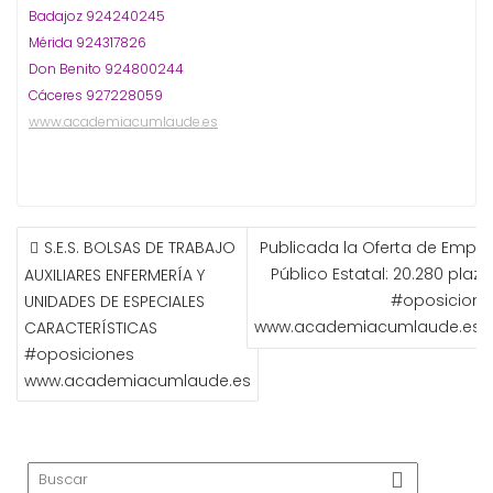
Badajoz 924240245
Mérida 924317826
Don Benito 924800244
Cáceres 927228059
www.academiacumlaude.es
NAVEGACIÓN
S.E.S. BOLSAS DE TRABAJO
Publicada la Oferta de Emple
DE
Público Estatal: 20.280 plaz
AUXILIARES ENFERMERÍA Y
ENTRADAS
#oposicione
UNIDADES DE ESPECIALES
www.academiacumlaude.es
CARACTERÍSTICAS
#oposiciones
www.academiacumlaude.es