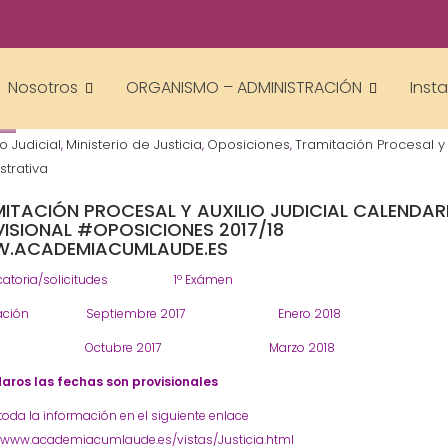
academiacumlaudeoposiciones
Justicia
OPOSICIONES - ESPECIALIDADES
,
Nosotros
ORGANISMO – ADMINISTRACIÓN
Inst
io Judicial
Ministerio de Justicia
Oposiciones
Tramitación Procesal y
,
,
,
strativa
ITACIÓN PROCESAL Y AUXILIO JUDICIAL CALENDAR
ISIONAL #OPOSICIONES 2017/18
.ACADEMIACUMLAUDE.ES
catoria/solicitudes 1º Exámen
itación Septiembre 2017 Enero 2018
ilio Octubre 2017 Marzo 2018
aros las fechas son provisionales
toda la información en el siguiente enlace
//www.academiacumlaude.es/vistas/Justicia.html