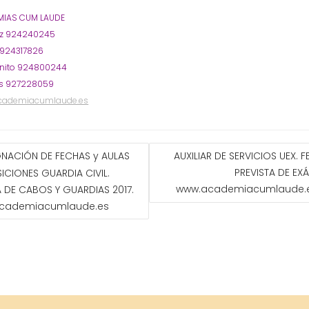
IAS CUM LAUDE
oz 924240245
 924317826
nito 924800244
s 927228059
cademiacumlaude.es
GACIÓN
GNACIÓN DE FECHAS y AULAS
AUXILIAR DE SERVICIOS UEX. 
PREVISTA DE EX
CIONES GUARDIA CIVIL.
ADAS
www.academiacumlaude.
 DE CABOS Y GUARDIAS 2017.
cademiacumlaude.es