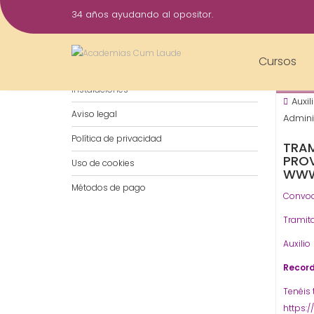
Saltar
34 años ayudando al opositor.
al
5
contenido
Jul
Cursos
Notificaciones por WhatsApp
2017
Instalaciones
Auxil
Aviso legal
Admini
Política de privacidad
TRAM
PROV
Uso de cookies
WWW
Métodos de pago
Convo
Tram
Aux
Record
Tenéis 
https: