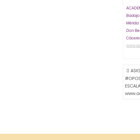
ACADEM
Badaj
Mérida
Don Be
Cácere
www.a
NAVE
ASI
DE
#OPOSI
ENTR
ESCALA
www.a