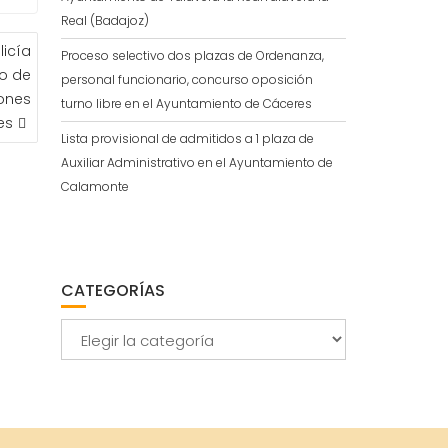
Real (Badajoz)
licía
Proceso selectivo dos plazas de Ordenanza,
to de
personal funcionario, concurso oposición
ones
turno libre en el Ayuntamiento de Cáceres
es
Lista provisional de admitidos a 1 plaza de
Auxiliar Administrativo en el Ayuntamiento de
Calamonte
CATEGORÍAS
Categorías