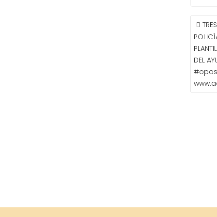
NAVE
TRES
DE
POLICÍ
ENTR
PLANTI
DEL AY
#opos
www.a