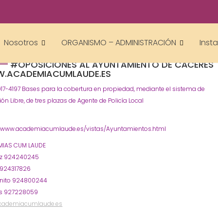
academiacumlaudeoposiciones
Prensa
Ayuntamientos
Cáceres
Oposiciones
Policía Local
,
,
,
Nosotros
ORGANISMO – ADMINISTRACIÓN
Inst
TRES PLAZAS DE AGENTE DE POLICÍA LOCAL PAR
#OPOSICIONES AL AYUNTAMIENTO DE CÁCERES
.ACADEMIACUMLAUDE.ES
17-4197 Bases para la cobertura en propiedad, mediante el sistema de
ón Libre, de tres plazas de Agente de Policía Local
//www.academiacumlaude.es/vistas/Ayuntamientos.html
IAS CUM LAUDE
oz 924240245
 924317826
nito 924800244
s 927228059
cademiacumlaude.es