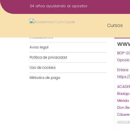
Saltar
34 años ayudando al opositor.
al
20
contenido
Sep
Cursos
Notificaciones por WhatsApp
2017
Instalaciones
WWW
Aviso legal
BOP-20
Política de privacidad
Oposici
Uso de cookies
Enlace
https:
Métodos de pago
ACADEM
Badaj
Mérida
Don Be
Cácere
www.a