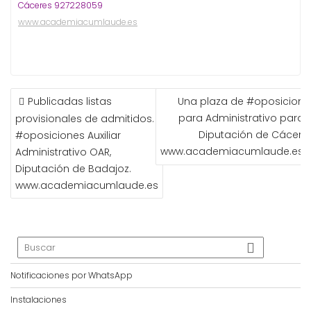
Cáceres 927228059
www.academiacumlaude.es
NAVEGACIÓN
Publicadas listas
Una plaza de #oposicione
DE
para Administrativo para l
provisionales de admitidos.
ENTRADAS
Diputación de Cáceres
#oposiciones Auxiliar
www.academiacumlaude.es
Administrativo OAR,
Diputación de Badajoz.
www.academiacumlaude.es
Notificaciones por WhatsApp
Instalaciones