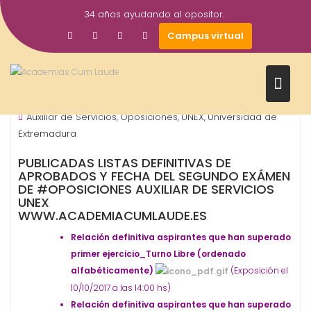
Saltar
34 años ayudando al opositor.
al
10
academiacumlaudeoposiciones
Campus virtual
contenido
Oct
2017
ORGANISMO - ADMINISTRACIÓN
Prensa
Universidad
,
,
Auxiliar de Servicios
Oposiciones
UNEX
Universidad de
,
,
,
Extremadura
PUBLICADAS LISTAS DEFINITIVAS DE
APROBADOS Y FECHA DEL SEGUNDO EXÁMEN
DE #OPOSICIONES AUXILIAR DE SERVICIOS
UNEX
WWW.ACADEMIACUMLAUDE.ES
Relación definitiva aspirantes que han superado
primer ejercicio_Turno Libre (ordenado
alfabéticamente)
(Exposición el
10/10/2017 a las 14:00 hs)
Relación definitiva aspirantes que han superado