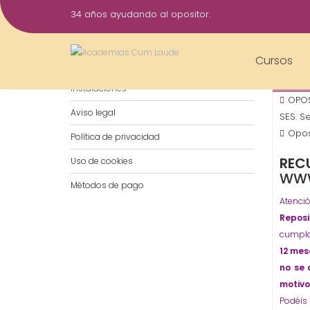
Saltar
34 años ayudando al opositor.
al
25
contenido
Oct
Cursos
Notificaciones por WhatsApp
2017
Instalaciones
OPOS
Aviso legal
SES. S
Opos
Política de privacidad
REC
Uso de cookies
WWW
Métodos de pago
Atenci
Reposi
cumpla
12 mes
no se 
motivo
Po