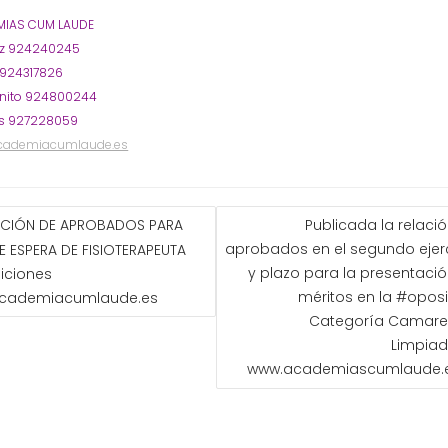
IAS CUM LAUDE
oz 924240245
 924317826
nito 924800244
s 927228059
cademiacumlaude.es
GACIÓN
ACIÓN DE APROBADOS PARA
Publicada la relaci
aprobados en el segundo ejer
DE ESPERA DE FISIOTERAPEUTA
ADAS
y plazo para la presentaci
iciones
méritos en la #opos
cademiacumlaude.es
Categoría Camare
Limpiad
www.academiascumlaude.