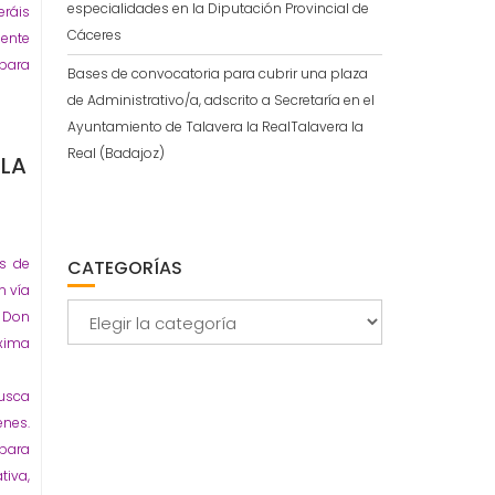
especialidades en la Diputación Provincial de
ráis
Cáceres
nte
 para
Bases de convocatoria para cubrir una plaza
de Administrativo/a, adscrito a Secretaría en el
Ayuntamiento de Talavera la RealTalavera la
Real (Badajoz)
 LA
os de
CATEGORÍAS
n vía
Categorías
y Don
xima
busca
enes.
 para
tiva,