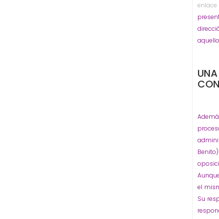
enlac
pres
direcc
aquell
UNA
CON
Además
proceso
admini
Benito
oposic
Aunque
el mis
Su res
respon