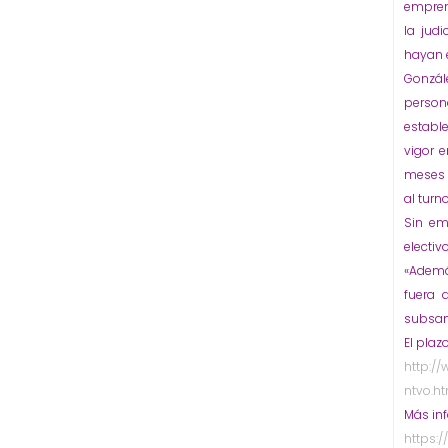
emprend
la jud
hayan
Gonzál
person
establ
vigor 
meses 
al turn
Sin em
electi
«Ademá
fuera 
subsan
El plaz
http:/
ntvo.h
Más in
https: