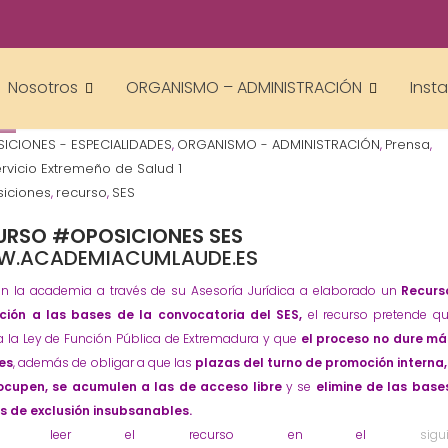
academiacumlaudeoposiciones
Nosotros
ORGANISMO – ADMINISTRACIÓN
Inst
ICIONES - ESPECIALIDADES
ORGANISMO - ADMINISTRACIÓN
Prensa
,
,
,
ervicio Extremeño de Salud 1
iciones
recurso
SES
,
,
URSO #OPOSICIONES SES
.ACADEMIACUMLAUDE.ES
ón la academia a través de su Asesoría Jurídica a elaborado un
Recurs
ción a las bases de la convocatoria del SES,
el recurso pretende q
 la Ley de Función Pública de Extremadura y que
el proceso no dure má
es
, además de obligar a que las
plazas del turno de promoción interna
ocupen, se acumulen a las de acceso libre
y se
elimine de las base
s de exclusión insubsanables.
déis leer el recurso en el
sigu