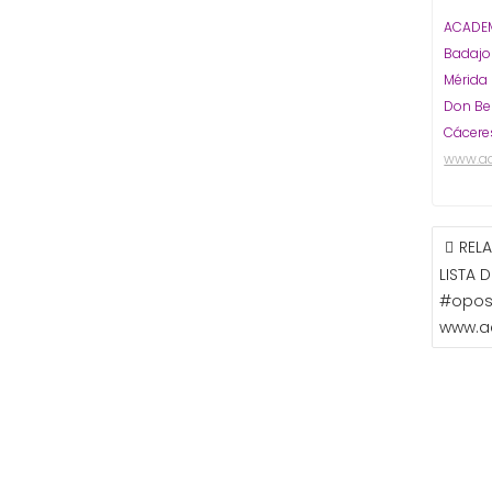
ACADEM
Badaj
Mérida
Don Be
Cácere
www.a
NAVE
REL
DE
LISTA 
ENTR
#opos
www.a