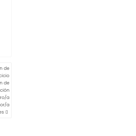
ón de
cicio
ón de
ición
ro/a
or/a
es