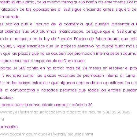
ería la vía judicial, de la misma forma que lo harán las enfermeras. Por l
icialización de las oposiciones al SES sigue creciendo antes siquiera d
 empezado.
ez explica que el recurso de la academia, que pueden presentar a t
al además sus 500 alumnos matriculados, persigue que el SES cumpl
ecido al respecto en la Ley de Función Pública de Extremadura, que ent
en 2016, y «que establece que un proceso selectivo no puede durar más 
y que las plazas que no se ocupen por promoción interna deben acumu
o libre», recuerda el responsable de Cum Laude.
bargo, el SES confía en no tardar más de 24 meses en resolver el pr
vo y rechaza sumar las plazas vacantes de promoción interna al turno l
s, en las bases establece que algunos errores de los opositores les de
de la convocatoria y nosotros pedimos que todos los errores puedan
ables».
o para recurrir la convocatoria acaba el próximo 30.
/www.hoy.es/extremadura/academia-opositores-recurre-20171025001913-
tml
formación:
//www.academiacumlaude.es/vistas/Recursos.html