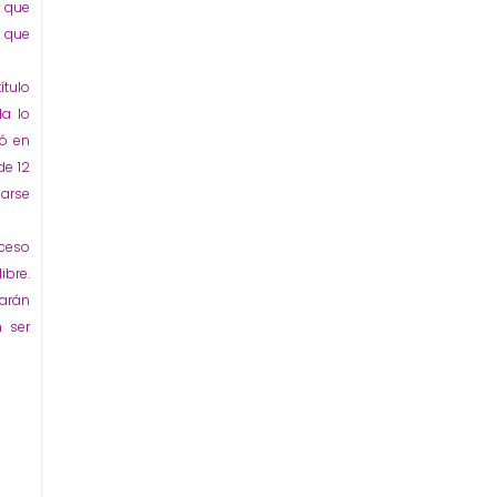
o que
e que
ítulo
a lo
ró en
de 12
larse
oceso
ibre.
jarán
 ser