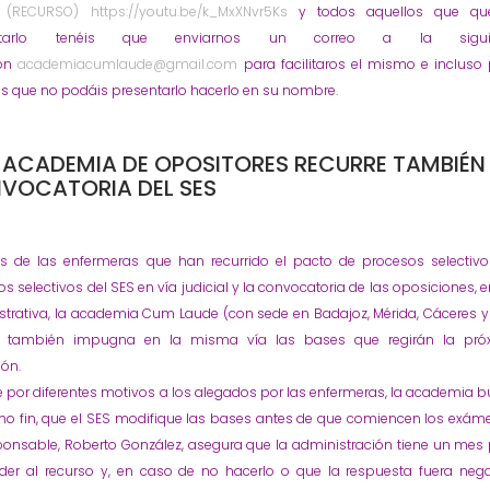
e
(RECURSO) https://youtu.be/k_MxXNvr5Ks
y todos aquellos que que
entarlo tenéis que enviarnos un correo a la siguie
ión
academiacumlaude@gmail.com
para facilitaros el mismo e incluso
os que no podáis presentarlo hacerlo en su nombre.
 ACADEMIA DE OPOSITORES RECURRE TAMBIÉN
VOCATORIA DEL SES
 de las enfermeras que han recurrido el pacto de procesos selectiv
s selectivos del SES en vía judicial y la convocatoria de las oposiciones, e
strativa, la academia Cum Laude (con sede en Badajoz, Mérida, Cáceres 
) también impugna en la misma vía las bases que regirán la pró
ión.
 por diferentes motivos a los alegados por las enfermeras, la academia 
mo fin, que el SES modifique las bases antes de que comiencen los exám
ponsable, Roberto González, asegura que la administración tiene un mes
der al recurso y, en caso de no hacerlo o que la respuesta fuera nega