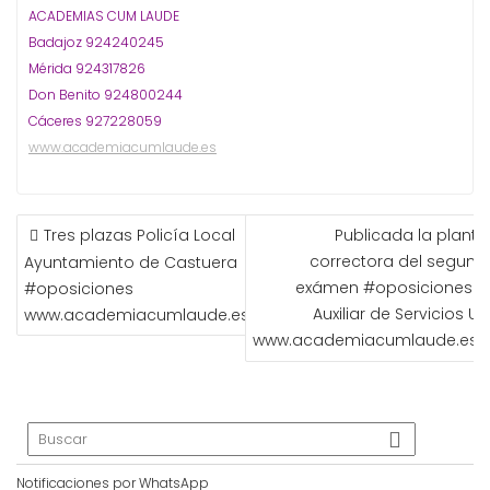
ACADEMIAS CUM LAUDE
Badajoz 924240245
Mérida 924317826
Don Benito 924800244
Cáceres 927228059
www.academiacumlaude.es
NAVEGACIÓN
Tres plazas Policía Local
Publicada la plantil
DE
correctora del segund
Ayuntamiento de Castuera
ENTRADAS
exámen #oposiciones d
#oposiciones
Auxiliar de Servicios UE
www.academiacumlaude.es
www.academiacumlaude.es
Notificaciones por WhatsApp