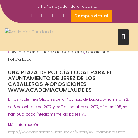
Saltar
34 años ayudando al opositor.
al
23
academiacumlaudeoposiciones
Campus virtual
contenido
Oct
2017
Ayuntamientos
ORGANISMO - ADMINISTRACIÓN
,
Ayuntamientos
Jerez de Caballeros
Oposiciones
,
,
,
Policía Local
UNA PLAZA DE POLICÍA LOCAL PARA EL
AYUNTAMIENTO DE JEREZ DE LOS
CABALLEROS #OPOSICIONES
WWW.ACADEMIACUMLAUDE.ES
En los «Boletines Oficiales de la Provincia de Badajoz» número 192,
de 6 de octubre de 2017, y de 11 de octubre de 2017, número 195, se
han publicado íntegramente las bases y…
Más información
https://www.academiacumlaude.es/vistas/Ayuntamientos.html