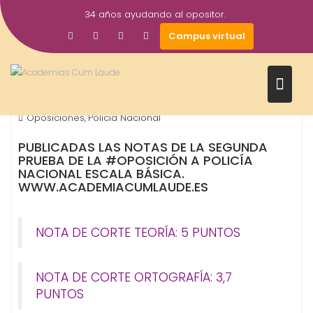
Saltar
34 años ayudando al opositor.
al
18
academiacumlaudeoposiciones
Campus virtual
contenido
Dic
2017
OPOSICIONES - ESPECIALIDADES
Policía Nacional
Prensa
,
,
Oposiciones
Policia Nacional
,
PUBLICADAS LAS NOTAS DE LA SEGUNDA
PRUEBA DE LA #OPOSICIÓN A POLICÍA
NACIONAL ESCALA BÁSICA.
WWW.ACADEMIACUMLAUDE.ES
NOTA DE CORTE TEORÍA:
5 PUNTOS
NOTA DE CORTE ORTOGRAFÍA:
3,7
PUNTOS