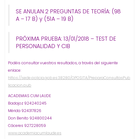
SE ANULAN 2 PREGUNTAS DE TEORÍA:
(98
A – 17 B) y (51A – 19 B)
PRÓXIMA PRUEBA:
13/01/2018 –
TEST DE
PERSONALIDAD Y CIB
Podéis consultar vuestros resultados, a través del siguiente
enlace:
https://sede.policia.gob.es:38280/OPOSITA/PreparaConsultasPub
licacion.pub
ACADEMIAS CUM LAUDE
Badajoz 924240245
Mérida 924317826
Don Benito 924800244
Cáceres 927228059
www.academiacumlaude.es