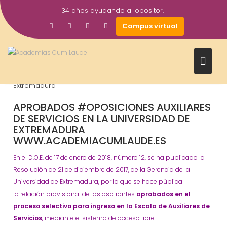
Saltar
34 años ayudando al opositor.
al
17
academiacumlaudeoposiciones
Campus virtual
contenido
ORGANISMO - ADMINISTRACIÓN
Universidad
,
Ene
2018
Auxiliar de Servicios
Oposiciones
uex
Universidad de
,
,
,
Extremadura
APROBADOS #OPOSICIONES AUXILIARES
DE SERVICIOS EN LA UNIVERSIDAD DE
EXTREMADURA
WWW.ACADEMIACUMLAUDE.ES
En el D.O.E. de 17 de enero de 2018, número 12, se ha publicado la
Resolución de 21 de diciembre de 2017, de la Gerencia de la
Universidad de Extremadura, por la que se hace pública
la relación provisional de los aspirantes
aprobados en el
proceso selectivo para ingreso en la Escala de Auxiliares de
Servicios
, mediante el sistema de acceso libre.