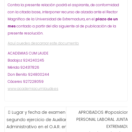
Contra la presente relación podrá el aspirante, de conformidad
con la citada base, interponer recurso de alzada ante el Rector
Magnífico de la Universidad de Extremadura, en el
plazo de un
mes
contado a partir del día siguiente al de publicación de la
presente resolución.
Aquí puedes descargar este documento
ACADEMIAS CUM LAUDE
Badajoz 924240245
Mérida 924317826
Don Benito 924800244
Cáceres 927228059
www.academiacumlaude.es
NAVEGACIÓN
Lugar y fecha de examen
APROBADOS #oposicione
DE
PERSONAL LABORAL JUNTA D
segundo ejercicio de Auxiliar
ENTRADAS
EXTREMADUR
Administrativo en el O.A.R. en