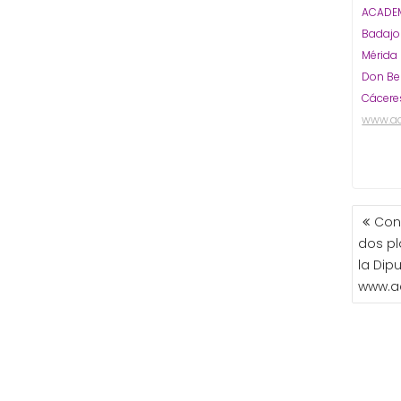
ACADEM
Badaj
Mérida
Don Be
Cácere
www.a
NAVE
Con
DE
dos pl
ENTR
la Dip
www.a