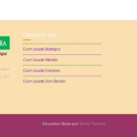
CENTROS ACL
Cum Laude Badajoz
Cum Laude Mérida
nes a
Cum Laude Cáceres
y TIC.
Cum Laude Don Benito
Education Base por
Acme Themes