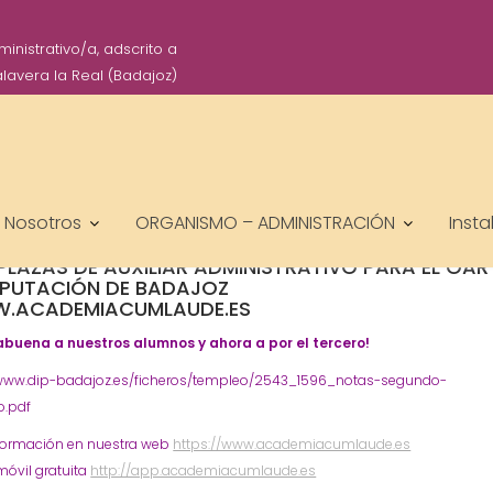
IO PARA #OPOSICIONES A 12 PL
nistrativo/a, adscrito a
PUTACIÓN DE BADAJOZ WWW.ACA
lavera la Real (Badajoz)
academiacumlaudeoposiciones
Diputación - Provinciales
ORGANISMO - ADMINISTRACIÓN
Pren
,
,
auxiliar
Oposiciones
,
Nosotros
ORGANISMO – ADMINISTRACIÓN
Insta
NOTAS SEGUNDO EJERCICIO PARA #OPOSICION
 PLAZAS DE AUXILIAR ADMINISTRATIVO PARA EL OAR
IPUTACIÓN DE BADAJOZ
.ACADEMIACUMLAUDE.ES
buena a nuestros alumnos y ahora a por el tercero!
/www.dip-badajoz.es/ficheros/templeo/2543_1596_notas-segundo-
io.pdf
formación en nuestra web
https://www.academiacumlaude.es
móvil gratuita
http://app.academiacumlaude.es