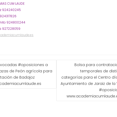
IAS CUM LAUDE
oz 924240245
 924317826
nito 924800244
s 927228059
cademiacumlaude.es
GACIÓN
vocadas #oposiciones a
Bolsa para contratac
azas de Peón agrícola para
temporales de dist
ADAS
utación de Badajoz
categorías para el Centro dí
cademiacumlaude.es
Ayuntamiento de Jaraiz de la
#oposici
www.academiacumlaude.