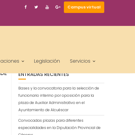
AZAS DE AUXILIAR ADMINISTRAT
Campus virtual
DEMIACUMLAUDE.ES
BUSCAR
sa
laciones
Legislación
Servicios
ES
 DE
ENTRADAS RECIENTES
Bases y la convocatoria para la selección de
funcionario interino por oposición para la
plaza de Auxiliar Administrativo en el
Ayuntamiento de Alcuéscar
Convocadas plazas para diferentes
especialidades en la Diputación Provincial de
Cáceres