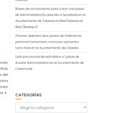
Bases de convocatoria para cubrir una plaza
de Administrativo/a, adscrito a Secretaría en el
Ayuntamiento de Talavera la RealTalavera la
Real (Badajoz)
Proceso selectivo dos plazas de Ordenanza,
personal funcionario, concurso oposición
turno libre en el Ayuntamiento de Cáceres
Lista provisional de admitidos a 1 plaza de
iones
Auxiliar Administrativo en el Ayuntamiento de
intas
Calamonte
a del
 Vera
ones
es
CATEGORÍAS
Categorías