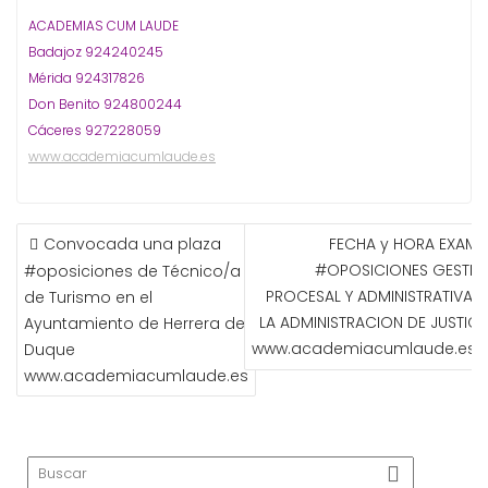
ACADEMIAS CUM LAUDE
Badajoz 924240245
Mérida 924317826
Don Benito 924800244
Cáceres 927228059
www.academiacumlaude.es
NAVEGACIÓN
Convocada una plaza
FECHA y HORA EXAME
DE
#OPOSICIONES GESTIO
#oposiciones de Técnico/a
ENTRADAS
PROCESAL Y ADMINISTRATIVA D
de Turismo en el
LA ADMINISTRACION DE JUSTICIA
Ayuntamiento de Herrera del
www.academiacumlaude.es
Duque
www.academiacumlaude.es