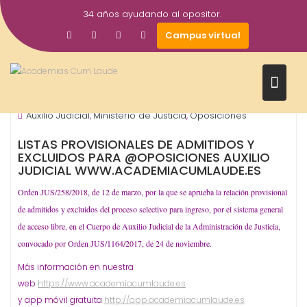
Saltar
34 años ayudando al opositor.
al
19
academiacumlaudeoposiciones
Campus virtual
contenido
Mar
2018
Justicia
OPOSICIONES - ESPECIALIDADES
Prensa
,
,
Auxilio Judicial
Ministerio de Justicia
Oposiciones
,
,
LISTAS PROVISIONALES DE ADMITIDOS Y
EXCLUIDOS PARA @OPOSICIONES AUXILIO
JUDICIAL WWW.ACADEMIACUMLAUDE.ES
Orden JUS/258/2018, de 12 de marzo, por la que se aprueba la relación provisional
de admitidos y excluidos del proceso selectivo para ingreso, por el sistema general
de acceso libre, en el Cuerpo de Auxilio Judicial de la Administración de Justicia,
convocado por Orden JUS/1164/2017, de 24 de noviembre.
Más información en nuestra
web
https://www.academiacumlaude.es
y app móvil gratuita
http://app.academiacumlaude.es