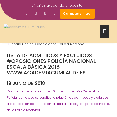
Saltar
34 años ayudando al opositor.
al
22
academiacumlaudeoposiciones
Campus virtual
contenido
Jun
2018
OPOSICIONES - ESPECIALIDADES
Policía Nacional
Prensa
,
,
Escala Básica
Oposiciones
Policia Nacional
,
,
LISTA DE ADMITIDOS Y EXCLUIDOS
#OPOSICIONES POLICÍA NACIONAL
ESCALA BÁSICA 2018
WWW.ACADEMIACUMLAUDE.ES
19 JUNIO DE 2018
Resolución de 5 de junio de 2018, de la Dirección General de la
Policía, por la que se publica la relación de admitidos y excluidos
a la oposición de ingreso en la Escala Básica, categoría de Policía,
de la Policía Nacional.