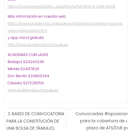
https://www.boe.es/diario_boe/txt.php?id=BOE-A-2018-8348
Más información en nuestra web
https://www.academiacumlaude.es/vistas/noticiasinformacionc
uerposseguridad.html
y app móvil gratuita
http://app.academiacumlaude.es
ACADEMIAS CUM LAUDE
Badajoz 924240245
Mérida 924317826
Don Benito 924800244
Cáceres 927228059
www.academiacumlaude.es
NAVEGACIÓN
BASES DE CONVOCATORIA
Convocadas #oposicione
DE
para la cobertura de un
PARA LA CONSTITUCIÓN DE
ENTRADAS
plaza de ATS/DUE par
UNA BOLSA DE TRABAJO,