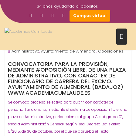
Saltar
34 años ayudando al opositor.
al
19
academiacumlaudeoposiciones
Campus virtual
contenido
Sep
2018
Ayuntamientos
ORGANISMO - ADMINISTRACIÓN
,
Administrativo
Ayuntamiento de Almendral
Oposiciones
,
,
CONVOCATORIA PARA LA PROVISIÓN,
MEDIANTE #OPOSICIÓN LIBRE, DE UNA PLAZA
DE ADMINISTRATIVO, CON CARÁCTER DE
FUNCIONARIO DE CARRERA DEL EXCMO.
AYUNTAMIENTO DE ALMENDRAL (BADAJOZ)
WWW.ACADEMIACUMLAUDE.ES
Se convoca proceso selectivo para cubrir, con carácter de
personal funcionario, mediante el sistema de oposición libre, una
plaza de Administrativo, perteneciente al grupo C, subgrupo C1,
escala Administración General, según Real Decreto Legislativo
5/2015, de 30 de octubre, por el que se aprueba el Texto