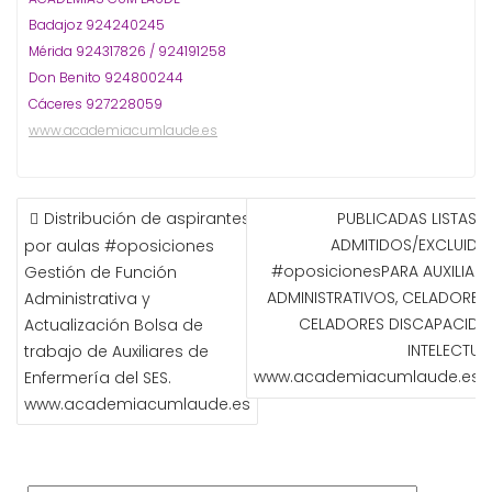
Badajoz 924240245
Mérida 924317826 / 924191258
Don Benito 924800244
Cáceres 927228059
www.academiacumlaude.es
NAVEGACIÓN
Distribución de aspirantes
PUBLICADAS LISTAS D
DE
ADMITIDOS/EXCLUIDO
por aulas #oposiciones
ENTRADAS
#oposicionesPARA AUXILIARE
Gestión de Función
ADMINISTRATIVOS, CELADORES 
Administrativa y
CELADORES DISCAPACIDA
Actualización Bolsa de
INTELECTUAL
trabajo de Auxiliares de
www.academiacumlaude.es
Enfermería del SES.
www.academiacumlaude.es