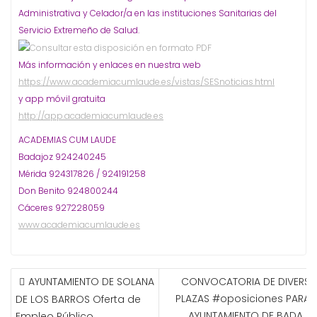
Administrativa y Celador/a en las instituciones Sanitarias del
Servicio Extremeño de Salud.
Más información y enlaces en nuestra web
https://www.academiacumlaude.es/vistas/SESnoticias.html
y app móvil gratuita
http://app.academiacumlaude.es
ACADEMIAS CUM LAUDE
Badajoz 924240245
Mérida 924317826 / 924191258
Don Benito 924800244
Cáceres 927228059
www.academiacumlaude.es
NAVEGACIÓN
AYUNTAMIENTO DE SOLANA
CONVOCATORIA DE DIVERSA
DE
PLAZAS #oposiciones PARA E
DE LOS BARROS Oferta de
ENTRADAS
AYUNTAMIENTO DE BADAJO
Empleo Público