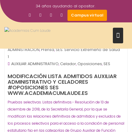
Saltar
34 años ayudando al opositor.
al
21
academiacumlaudeoposiciones
Campus virtual
contenido
Dic
2018
OPOSICIONES - ESPECIALIDADES
ORGANISMO -
,
ADMINISTRACIÓN
Prensa
SES. Servicio Extremeño de Salud
,
,
1
AUXILIAR ADMINISTRATIVO
Celador
Oposiciones
SES
,
,
,
MODIFICACIÓN LISTA ADMITIDOS AUXILIAR
ADMINISTRATIVO Y CELADORES
#OPOSICIONES SES
WWW.ACADEMIACUMLAUDE.ES
Pruebas selectivas. Listas definitivas.-
Resolución de 13 de
diciembre de 2018, de la Secretaría General, por la que se
modifican las relaciones definitivas de admitidos y excluidos de
los procesos selectivos para el acceso a la condición de personal
estatutario fijo en las categorías de Grupo Auxiliar de Función