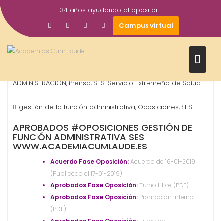
Saltar
34 años ayudando al opositor.
al
17
academiacumlaudeoposiciones
Campus virtual
contenido
Ene
2019
OPOSICIONES - ESPECIALIDADES
ORGANISMO -
,
ADMINISTRACIÓN
Prensa
SES. Servicio Extremeño de Salud
,
,
1
gestión de la función administrativa
Oposiciones
SES
,
,
APROBADOS #OPOSICIONES GESTIÓN DE
FUNCIÓN ADMINISTRATIVA SES
WWW.ACADEMIACUMLAUDE.ES
Acuerdo Fase Oposición:
Acuerdo de 16-01-2019
(Publicado el 17-01-2019)
Aprobados Fase Oposición:
Turno Libre (PDF)
Aprobados Fase Oposición:
Promoción Interna
(PDF)
Aprobados Fase Oposición:
Turno de