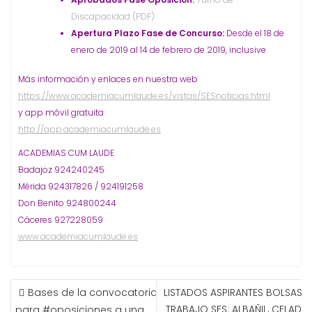
Discapacidad (PDF)
Apertura Plazo Fase de Concurso:
Desde el 18 de
enero de 2019 al 14 de febrero de 2019, inclusive
Más información y enlaces en nuestra web
https://www.academiacumlaude.es/vistas/SESnoticias.html
y app móvil gratuita
http://app.academiacumlaude.es
ACADEMIAS CUM LAUDE
Badajoz 924240245
Mérida 924317826 / 924191258
Don Benito 924800244
Cáceres 927228059
www.academiacumlaude.es
NAVEGACIÓN
Bases de la convocatoria
LISTADOS ASPIRANTES BOLSAS D
DE
TRABAJO SES: ALBAÑIL, CELADOR
para #oposiciones a una