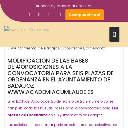
Saltar
34 años ayudando al opositor.
al
20
academiacumlaudeoposiciones
Campus virtual
contenido
Feb
2019
Ayuntamientos
ORGANISMO - ADMINISTRACIÓN
,
Ayuntamiento de Badajoz
Oposiciones
ordenanza
,
,
MODIFICACIÓN DE LAS BASES
DE #OPOSICIONES A LA
CONVOCATORIA PARA SEIS PLAZAS DE
ORDENANZA EN EL AYUNTAMIENTO DE
BADAJOZ
WWW.ACADEMIACUMLAUDE.ES
En el B.O.P. de Badajoz de, 20 de febrero de 2019, número 35, se
han publicado las nuevas bases para la convocatoria para
seis
plazas de Ordenanza
en el Ayuntamiento de Badajoz.
Las solicitudes para tomar parte en estas pruebas selectivas se