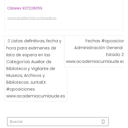
Cáceres 927228059
www.academiacumlaude.es
NAVEGACIÓN
Listas definitivas, fecha y
Fechas #oposicione
DE
Administración General de
hora para exámenes de
ENTRADAS
Estado 201
lista de espera en las
www.academiacumlaude.es
Categorías Auxiliar de
Biblioteca y Vigilante de
Museos, Archivos y
Bibliotecas JuntaEX
#oposiciones
www.academiacumlaude.es