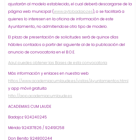
ajustarán al modelo establecido, el cual deberá descargarse de la
página web municipal (
www.aytobadajoz.es
), o se facilitará a
quienes lo interesen en la oficina de información de este
Ayuntamiento, no admitiendose otro tipo de modelo.
El plazo de presentación de solicitudes será de quince días
hábiles contados a partir del siguiente al de la publicación del
anuncio de convocatoria en el B.O.E.
Aquí puedes obtener las Bases de esta convocatoria
Más información y enlaces en nuestra web
https://www.academiacumlaude.es/vistas/Ayuntamientos.html
y app móvil gratuita
http://app.academiacumlaude.es
ACADEMIAS CUM LAUDE
Badajoz 924240245
Mérida 924317826 / 924191258
Don Benito 924800244