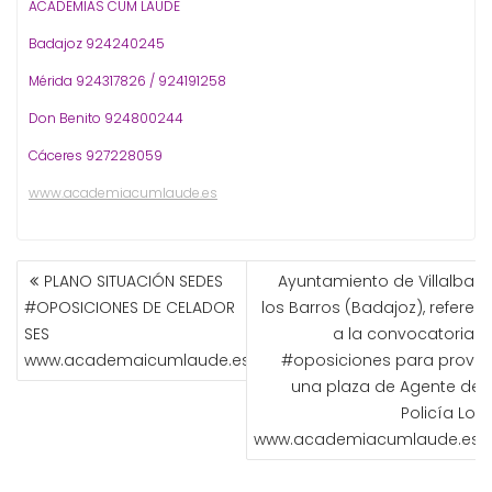
ACADEMIAS CUM LAUDE
Badajoz 924240245
Mérida 924317826 / 924191258
Don Benito 924800244
Cáceres 927228059
www.academiacumlaude.es
NAVEGACIÓN
PLANO SITUACIÓN SEDES
Ayuntamiento de Villalba d
DE
#OPOSICIONES DE CELADOR
los Barros (Badajoz), referent
ENTRADAS
SES
a la convocatoria d
www.academaicumlaude.es
#oposiciones para provee
una plaza de Agente de l
Policía Loc
www.academiacumlaude.es