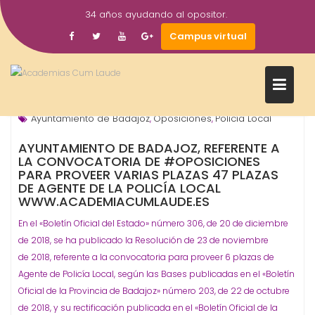
Saltar
34 años ayudando al opositor.
al
1
academiacumlaudeoposiciones
Campus virtual
contenido
Mar
2019
Ayuntamientos
ORGANISMO - ADMINISTRACIÓN
,
Ayuntamiento de Badajoz
Oposiciones
Policía Local
,
,
AYUNTAMIENTO DE BADAJOZ, REFERENTE A
LA CONVOCATORIA DE #OPOSICIONES
PARA PROVEER VARIAS PLAZAS 47 PLAZAS
DE AGENTE DE LA POLICÍA LOCAL
WWW.ACADEMIACUMLAUDE.ES
En el «Boletín Oficial del Estado» número 306, de 20 de diciembre
de 2018, se ha publicado la Resolución de 23 de noviembre
de 2018, referente a la convocatoria para proveer 6 plazas de
Agente de Policía Local, según las Bases publicadas en el «Boletín
Oficial de la Provincia de Badajoz» número 203, de 22 de octubre
de 2018, y su rectificación publicada en el «Boletín Oficial de la