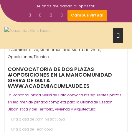
Saltar
34 años ayudando al opositor.
al
24
academiacumlaudeoposiciones
Campus virtual
contenido
May
2019
Comarcales
ORGANISMO - ADMINISTRACIÓN
Prensa
,
,
Administrativo
Mancomunidad Sierra de Gata
,
,
Oposiciones
Técnico
,
CONVOCATORIA DE DOS PLAZAS
#OPOSICIONES EN LA MANCOMUNIDAD
SIERRA DE GATA
WWW.ACADEMIACUMLAUDE.ES
La Mancomunidad Sierra de Gata convoca las siguientes plazas
en régimen de jornada completa para la Oficina de Gestión
Urbanística y del Territorio, Vivienda y Arquitectura:
–
Una plaza de administrativo/a
–
Una plaza de Técnico/a