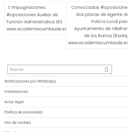
NAVEGACIÓN
Impugnaciones.
Convocadas #oposiciones 
DE
dos plazas de Agente de l
#oposiciones Auxiliar de
ENTRADAS
Policía Local para 
Función Administrativa SES
Ayuntamiento de Villafranc
www.academiacumlaude.es
de los Barros (Badajoz
www.academiacumlaude.es
Notificaciones por WhatsApp
Instalaciones
Aviso legal
Política de privacidad
Uso de cookies