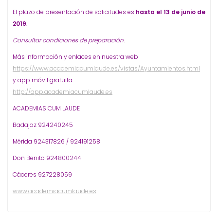
El plazo de presentación de solicitudes es
hasta el 13 de junio de
2019
.
Consultar condiciones de preparación.
Más información y enlaces en nuestra web
https://www.academiacumlaude.es/vistas/Ayuntamientos.html
y app móvil gratuita
http://app.academiacumlaude.es
ACADEMIAS CUM LAUDE
Badajoz 924240245
Mérida 924317826 / 924191258
Don Benito 924800244
Cáceres 927228059
www.academiacumlaude.es