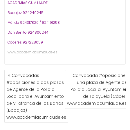
ACADEMIAS CUM LAUDE
Badajoz 924240245
Mérida 924317826 / 924191258
Don Benito 924800244
Cáceres 927228059
www.academiacumlaude.es
NAVEGACIÓN
Convocadas
Convocada #oposiciones 
DE
#oposiciones a dos plazas
una plaza de Agente de l
ENTRADAS
de Agente de la Policía
Policía Local al Ayuntamient
Local para el Ayuntamiento
de Talayuela (Cáceres
de Villafranca de los Barros
www.academiacumlaude.es
(Badajoz)
www.academiacumlaude.es