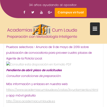
Saltar
34 años ayudando al opositor.
al
26
academiacumlaudeoposiciones
Prensa
Campus virtual
contenido
May
CONVOCATORIA #OPOSICIONES A
CUATRO PLAZAS DE AGENTE DE LA
2019
POLICÍA LOCAL PARA EL
AYUNTAMIENTO DE DON BENITO
WWW.ACADEMIACUMLAUDE.ES
Pruebas selectivas.-
Anuncio de 9 de mayo de 2019 sobre
publicación de convocatoria para proveer cuatro plazas de
Agente de la Policía Local.
Pendiente de abrir plazo de solicitudes
Consultar condiciones de preparación.
Más información y enlaces en nuestra web
https://www.academiacumlaude.es/vistas/Ayuntamientos.html
y app móvil gratuita
http://app.academiacumlaude.es