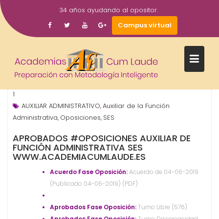
Saltar
34 años ayudando al opositor.
al
5
academiacumlaudeoposiciones
Campus virtual
contenido
Jun
2019
OPOSICIONES - ESPECIALIDADES
ORGANISMO -
,
ADMINISTRACIÓN
Prensa
SES. Servicio Extremeño de Salud
,
,
1
AUXILIAR ADMINISTRATIVO
Auxiliar de la Función
,
Administrativa
Oposiciones
SES
,
,
APROBADOS #OPOSICIONES AUXILIAR DE
FUNCIÓN ADMINISTRATIVA SES
WWW.ACADEMIACUMLAUDE.ES
Acuerdo Fase Oposición:
Acuerdo de 04-06-2019
(Publicado 04-06-2019) (PDF)
Aprobados Fase Oposición:
Turno Libre (576)
Aprobados Fase Oposición:
Turno Discapacidad