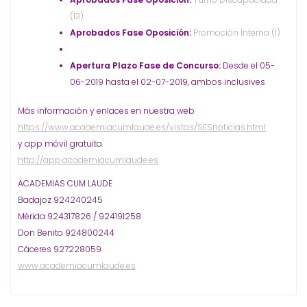
(13)
Aprobados Fase Oposición:
Promoción Interna (1)
Apertura Plazo Fase de Concurso:
Desde el 05-
06-2019 hasta el 02-07-2019, ambos inclusives
Más información y enlaces en nuestra web
https://www.academiacumlaude.es/vistas/SESnoticias.html
y app móvil gratuita
http://app.academiacumlaude.es
ACADEMIAS CUM LAUDE
Badajoz 924240245
Mérida 924317826 / 924191258
Don Benito 924800244
Cáceres 927228059
www.academiacumlaude.es