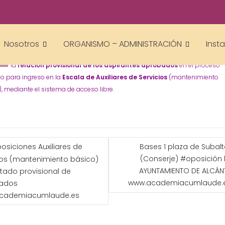
admin
ORGANISMO - ADMINISTRACIÓN
Universidad
,
El 5 de junio de 2019, se ha publicado en el D.O.E., número 107, la Resolu
Nosotros
ORGANISMO – ADMINISTRACIÓN
Inst
de 24 de mayo de 2019, de la Gerencia, por la que se hace pública
la
relación provisional de los aspirantes aprobados
en el proceso
vo para ingreso en la
Escala de Auxiliares de Servicios
(mantenimiento
, mediante el sistema de acceso libre.
GACIÓN
osiciones Auxiliares de
Bases 1 plaza de Subal
(Conserje) #oposición l
ios (mantenimiento básico)
ADAS
AYUNTAMIENTO DE ALCÁN
istado provisional de
www.academiacumlaude.
ados
cademiacumlaude.es