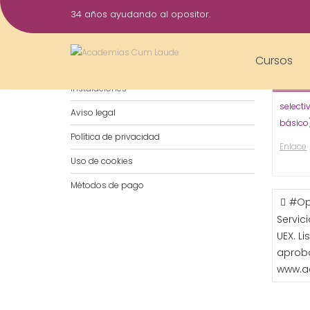
Saltar
34 años ayudando al opositor.
al
5
contenido
Jun
Cursos
Notificaciones por WhatsApp
2019
Instalaciones
selecti
Aviso legal
básico)
Política de privacidad
Enlace
Uso de cookies
Métodos de pago
NAVE
#Op
DE
Servic
ENTR
UEX. L
aprob
www.a