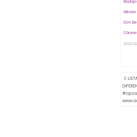
Badaj
Mérida
Don Be
Cácere
www.a
NAVE
LIS
DE
DIFERE
ENTR
#opos
www.a