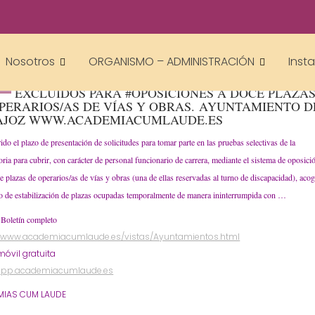
academiacumlaudeoposiciones
Ayuntamientos
ORGANISMO - ADMINISTRACIÓN
,
Nosotros
ORGANISMO – ADMINISTRACIÓN
Inst
LISTA PROVISIONAL DE ASPIRANTES ADMITIDOS
EXCLUIDOS PARA #OPOSICIONES A DOCE PLAZA
PERARIOS/AS DE VÍAS Y OBRAS. AYUNTAMIENTO D
AJOZ WWW.ACADEMIACUMLAUDE.ES
ido el plazo de presentación de solicitudes para tomar parte en las pruebas selectivas de la
ria para cubrir, con carácter de personal funcionario de carrera, mediante el sistema de oposici
ce plazas de operarios/as de vías y obras (una de ellas reservadas al turno de discapacidad), aco
so de estabilización de plazas ocupadas temporalmente de manera ininterrumpida con …
 Boletín completo
//www.academiacumlaude.es/vistas/Ayuntamientos.html
óvil gratuita
/app.academiacumlaude.es
IAS CUM LAUDE