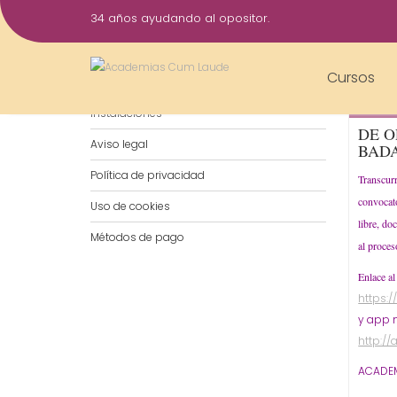
Saltar
34 años ayudando al opositor.
al
5
contenido
Jul
Cursos
Notificaciones por WhatsApp
2019
Instalaciones
DE O
Aviso legal
BAD
Política de privacidad
Transcurr
convocato
Uso de cookies
libre, do
Métodos de pago
al proce
Enlace al
https:
y app m
http:/
ACADEM