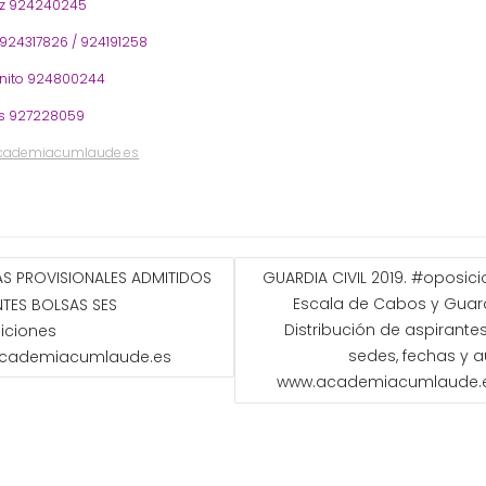
oz 924240245
 924317826 / 924191258
nito 924800244
s 927228059
cademiacumlaude.es
GACIÓN
TAS PROVISIONALES ADMITIDOS
GUARDIA CIVIL 2019. #oposic
Escala de Cabos y Guar
NTES BOLSAS SES
ADAS
Distribución de aspirante
iciones
sedes, fechas y a
cademiacumlaude.es
www.academiacumlaude.