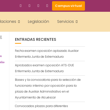
Campus virtual
BUSCAR
alaciones
Legislación
Servicios
 Y
S
E
ENTRADAS RECIENTES
Fecha examen oposición aplazado Auxiliar
ón
Enfermería Junta de Extremadura
gidas
Aprobados examen oposición ATS-DUE
Enfermería Junta de Extremadura
Bases y la convocatoria para la selección de
funcionario interino por oposición para la
plaza de Auxiliar Administrativo en el
Ayuntamiento de Alcuéscar
Convocadas plazas para diferentes