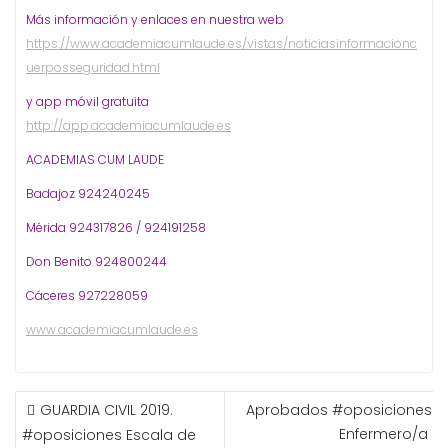
Más información y enlaces en nuestra web
https://www.academiacumlaude.es/vistas/noticiasinformacionc
uerposseguridad.html
y app móvil gratuita
http://app.academiacumlaude.es
ACADEMIAS CUM LAUDE
Badajoz 924240245
Mérida 924317826 / 924191258
Don Benito 924800244
Cáceres 927228059
www.academiacumlaude.es
NAVEGACIÓN
GUARDIA CIVIL 2019.
Aprobados #oposiciones d
DE
Enfermero/a SE
#oposiciones Escala de
ENTRADAS