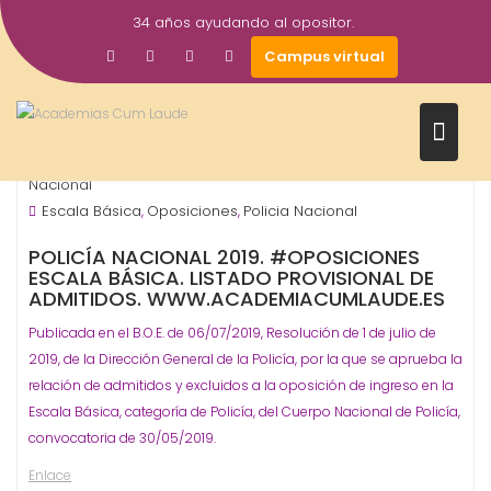
Saltar
34 años ayudando al opositor.
al
8
academiacumlaudeoposiciones
Campus virtual
contenido
Jul
2019
Cuerpos de seguridad
Est
Estado - Nacionales
Policía
,
,
,
Nacional
Escala Básica
Oposiciones
Policia Nacional
,
,
POLICÍA NACIONAL 2019. #OPOSICIONES
ESCALA BÁSICA. LISTADO PROVISIONAL DE
ADMITIDOS. WWW.ACADEMIACUMLAUDE.ES
Publicada en el B.O.E. de 06/07/2019, Resolución de 1 de julio de
2019, de la Dirección General de la Policía, por la que se aprueba la
relación de admitidos y excluidos a la oposición de ingreso en la
Escala Básica, categoría de Policía, del Cuerpo Nacional de Policía,
convocatoria de 30/05/2019.
Enlace