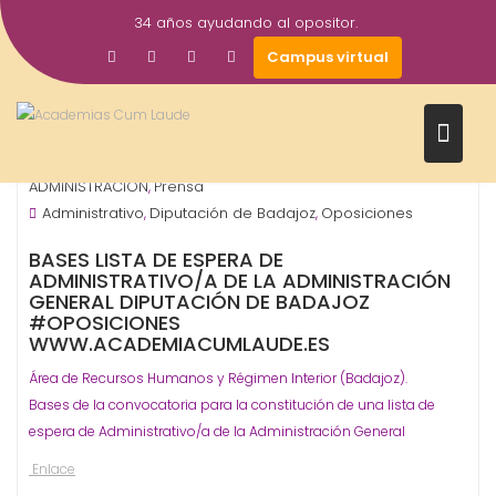
Saltar
34 años ayudando al opositor.
al
20
academiacumlaudeoposiciones
Campus virtual
contenido
Ago
2019
Diputación - Provinciales
ORGANISMO -
,
ADMINISTRACIÓN
Prensa
,
Administrativo
Diputación de Badajoz
Oposiciones
,
,
BASES LISTA DE ESPERA DE
ADMINISTRATIVO/A DE LA ADMINISTRACIÓN
GENERAL DIPUTACIÓN DE BADAJOZ
#OPOSICIONES
WWW.ACADEMIACUMLAUDE.ES
Área de Recursos Humanos y Régimen Interior (Badajoz).
Bases de la convocatoria para la constitución de una lista de
espera de Administrativo/a de la Administración General
Enlace