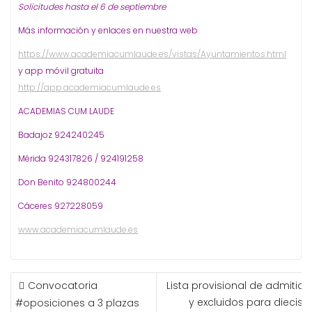
Solicitudes hasta el 6 de septiembre
Más información y enlaces en nuestra web
https://www.academiacumlaude.es/vistas/Ayuntamientos.html
y app móvil gratuita
http://app.academiacumlaude.es
ACADEMIAS CUM LAUDE
Badajoz 924240245
Mérida 924317826 / 924191258
Don Benito 924800244
Cáceres 927228059
www.academiacumlaude.es
NAVEGACIÓN
Convocatoria
Lista provisional de admitido
DE
y excluidos para dieciséi
#oposiciones a 3 plazas
ENTRADAS