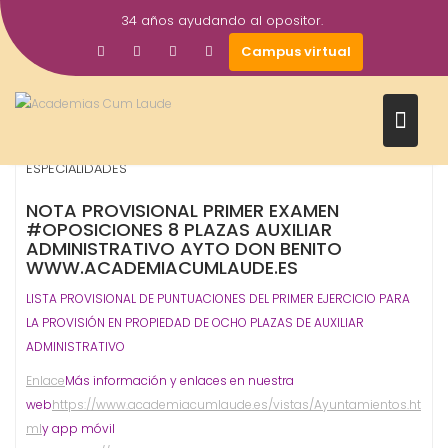
Saltar
34 años ayudando al opositor.
al
27
Gestor AcademiasCumLaude
Campus virtual
contenido
Nov
2019
Auxiliar Administrativo
Ayuntamientos
OPOSICIONES -
,
,
ESPECIALIDADES
NOTA PROVISIONAL PRIMER EXAMEN
#OPOSICIONES 8 PLAZAS AUXILIAR
ADMINISTRATIVO AYTO DON BENITO
WWW.ACADEMIACUMLAUDE.ES
LISTA PROVISIONAL DE PUNTUACIONES DEL PRIMER EJERCICIO PARA
LA PROVISIÓN EN PROPIEDAD DE OCHO PLAZAS DE AUXILIAR
ADMINISTRATIVO
Enlace
Más información y enlaces en nuestra
web
https://www.academiacumlaude.es/vistas/Ayuntamientos.ht
ml
y app móvil