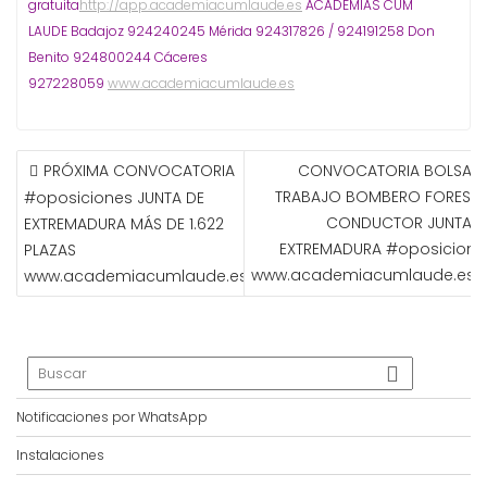
gratuita
http://app.academiacumlaude.es
ACADEMIAS CUM
LAUDE Badajoz 924240245 Mérida 924317826 / 924191258 Don
Benito 924800244 Cáceres
927228059
www.academiacumlaude.es
NAVEGACIÓN
PRÓXIMA CONVOCATORIA
CONVOCATORIA BOLSA D
DE
TRABAJO BOMBERO FORESTA
#oposiciones JUNTA DE
ENTRADAS
CONDUCTOR JUNTA D
EXTREMADURA MÁS DE 1.622
EXTREMADURA #oposicione
PLAZAS
www.academiacumlaude.es
www.academiacumlaude.es
Notificaciones por WhatsApp
Instalaciones