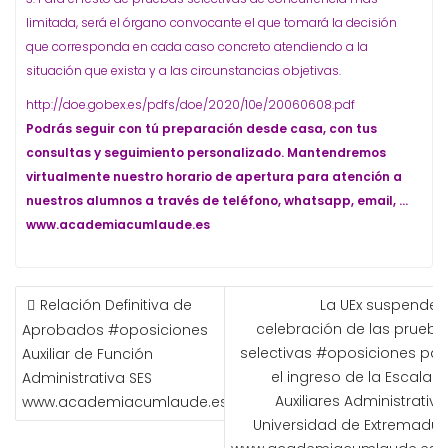
limitada, será el órgano convocante el que tomará la decisión
que corresponda en cada caso concreto atendiendo a la
situación que exista y a las circunstancias objetivas.
http://doe.gobex.es/pdfs/doe/2020/10e/20060608.pdf
Podrás seguir con tú preparación desde casa, con tus
consultas y seguimiento personalizado. Mantendremos
virtualmente nuestro horario de apertura para atención a
nuestros alumnos a través de teléfono, whatsapp, email, …
www.academiacumlaude.es
NAVEGACIÓN
Relación Definitiva de
La UEx suspende l
DE
celebración de las prueba
Aprobados #oposiciones
ENTRADAS
selectivas #oposiciones par
Auxiliar de Función
el ingreso de la Escala d
Administrativa SES
Auxiliares Administrativ
www.academiacumlaude.es
Universidad de Extremadur