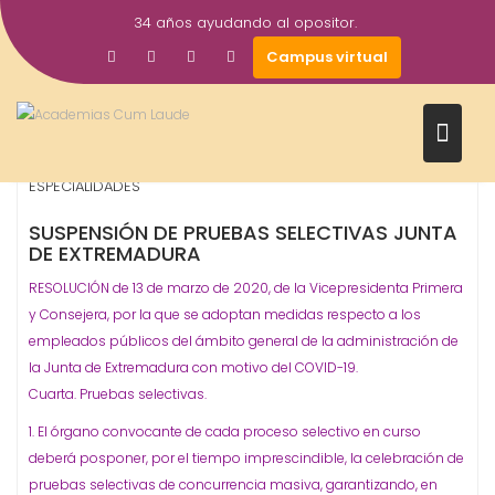
Saltar
34 años ayudando al opositor.
al
14
Gestor AcademiasCumLaude
Campus virtual
contenido
Mar
2020
Junta de Extremadura - Autonómicos
OPOSICIONES -
,
ESPECIALIDADES
SUSPENSIÓN DE PRUEBAS SELECTIVAS JUNTA
DE EXTREMADURA
RESOLUCIÓN de 13 de marzo de 2020, de la Vicepresidenta Primera
y Consejera, por la que se adoptan medidas respecto a los
empleados públicos del ámbito general de la administración de
la Junta de Extremadura con motivo del COVID-19.
Cuarta. Pruebas selectivas.
1. El órgano convocante de cada proceso selectivo en curso
deberá posponer, por el tiempo imprescindible, la celebración de
pruebas selectivas de concurrencia masiva, garantizando, en