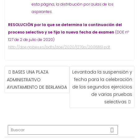
esta página, la distribución por aulas de los
aspirantes.
RESOLUCIÓN por la que se determina la continuación del
proceso selectivo y se fija la nueva fecha de examen
(DOE nº
127 de 2 de julio de 2020)
http://doe.gobex.es/pdfs/doe/2020/1270o/20061161.pdf
NAVEGACIÓN
BASES UNA PLAZA
Levantada la suspensión y
DE
fecha para la celebración
ADMINISTRATIVO
ENTRADAS
de los segundos ejercicios
AYUNTAMIENTO DE BERLANGA
de varias pruebas
selectivas