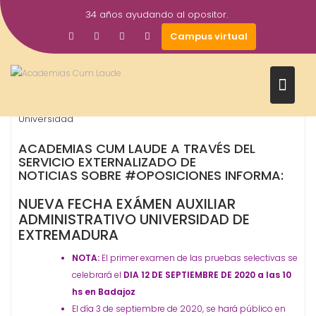
Saltar
34 años ayudando al opositor.
al
2
Gestor AcademiasCumLaude
Campus virtual
contenido
Jul
2020
Auxiliar Administrativo
OPOSICIONES - ESPECIALIDADES
,
,
Universidad
ACADEMIAS CUM LAUDE A TRAVÉS DEL
SERVICIO EXTERNALIZADO DE
NOTICIAS SOBRE
#OPOSICIONES
INFORMA:
NUEVA FECHA EXÁMEN AUXILIAR
ADMINISTRATIVO UNIVERSIDAD DE
EXTREMADURA
NOTA:
El primer examen de las pruebas selectivas se
celebrará el
DIA 12 DE SEPTIEMBRE DE 2020 a las 10
hs en Badajoz
El día 3 de septiembre de 2020, se hará público en