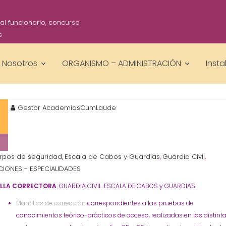
l funcionario, concurso
s
Nosotros
ORGANISMO – ADMINISTRACIÓN
Insta
GUARDIA CIVIL. ESCALA DE CAB
Gestor AcademiasCumLaude
rpos de seguridad
Escala de Cabos y Guardias
Guardia Civil
,
,
,
IONES - ESPECIALIDADES
ILLA CORRECTORA
. GUARDIA CIVIL. ESCALA DE CABOS y GUARDIAS.
Plantillas de corrección
correspondientes a las pruebas de
conocimientos teórico-prácticos de acceso, realizadas en las distint