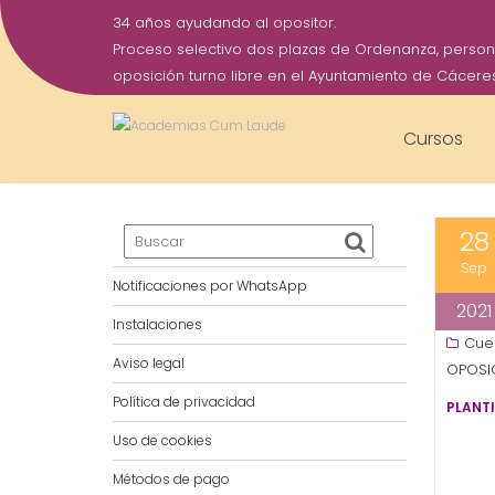
34 años ayudando al opositor.
Proceso selectivo dos plazas de Ordenanza, persona
oposición turno libre en el Ayuntamiento de Cácere
Cursos
PLANTILLA CORRECTORA. 
Saltar
al
28
contenido
Sep
Notificaciones por WhatsApp
2021
Instalaciones
Cue
Aviso legal
OPOSIC
Política de privacidad
PLANT
Uso de cookies
Métodos de pago