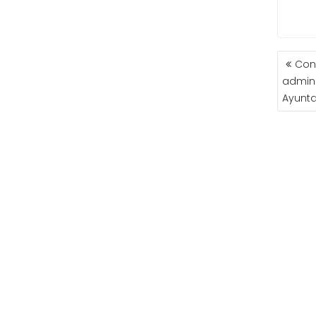
NAVE
Con
DE
admini
ENTR
Ayunt