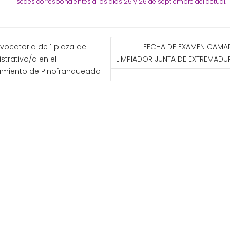
sedes correspondientes a los días 25 y 26 de septiembre del actual.
GACIÓN
vocatoria de 1 plaza de
FECHA DE EXAMEN CAMA
strativo/a en el
LIMPIADOR JUNTA DE EXTREMADU
ADAS
amiento de Pinofranqueado