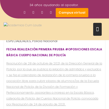
Saltar
34 años ayudando al opositor.
al
28
Gestor AcademiasCumLaude
Campus virtual
contenido
Oct
2021
Cuerpos de seguridad
Escala Básica
OPOSICIONES -
,
,
ESPECIALIDADES
Policía Nacional
,
FECHA REALIZACIÓN PRIMERA PRUEBA #OPOSICIONES ESCALA
BÁSICA CUERPO NACIONAL DE POLICÍA
Resolución de 28 de octubre de 2021, de la Dirección General de la
Policía, por la que se publica la relación de admitidos y excluidos
y se fija el calendario de realización de la primera prueba a la
oposición libre para cubrir plazas de alumnos/as de la Escuela
Nacional de Policía, de la División de Formación y
Perfeccionamiento, aspirantes a ingreso en la Escala Básica,
categoría de Policía, del Cuerpo Nacional de Policía, convocada
por Resolución de 24 de agosto de 2021.