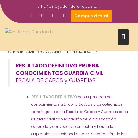
Saltar
34 años ayudando al opositor.
al
13
Gestor AcademiasCumLaude
Campus virtual
contenido
Oct
2021
Cuerpos de seguridad
Escala de Cabos y Guardias
,
,
Guardia Civil
OPOSICIONES - ESPECIALIDADES
,
RESULTADO DEFINITIVO PRUEBA
CONOCIMIENTOS GUARDIA CIVIL
ESCALA DE CABOS y GUARDIAS
RESULTADO DEFINITIVO
de las pruebas de
conocimientos teórico-prácticos y psicotécnicas
para ingreso en la Escala de Cabos y Guardias de la
Guardia Civil con expresión de la clasificación
obtenida y convocando en fecha y hora a los
aspirantes seleccionados para la realización de las