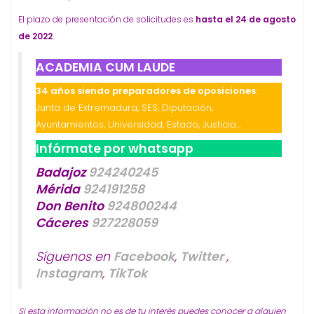
El plazo de presentación de solicitudes es
hasta el 24 de agosto
de 2022
.
ACADEMIA CUM LAUDE
34 años siendo preparadores de oposiciones
:
Junta de Extremadura, SES, Diputación,
Ayuntamientos, Universidad, Estado, Justicia…
Infórmate por whatsapp
Badajoz
924240245
Mérida
924191258
Don Benito
924800244
Cáceres
927228059
Síguenos en
Facebook
,
Twitter
,
Instagram
,
TikTok
Si esta información no es de tu interés puedes conocer a alguien