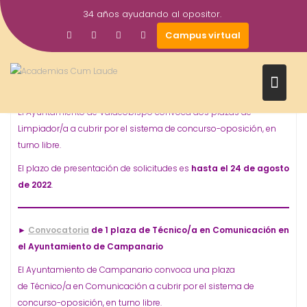
Saltar
34 años ayudando al opositor.
al
5
Gestor AcademiasCumLaude
Campus virtual
contenido
OPOSICIONES - ESPECIALIDADES
Ago
►
Convocatoria
de 2 plazas de Limpiador/ en el
2022
Ayuntamiento de Valdeobispo
El Ayuntamiento de Valdeobispo convoca dos plazas de
Limpiador/a a cubrir por el sistema de concurso-oposición, en
turno libre.
El plazo de presentación de solicitudes es
hasta el 24 de agosto
de 2022
.
►
Convocatoria
de 1 plaza de Técnico/a en Comunicación en
el Ayuntamiento de Campanario
El Ayuntamiento de Campanario convoca una plaza
de Técnico/a en Comunicación a cubrir por el sistema de
concurso-oposición, en turno libre.