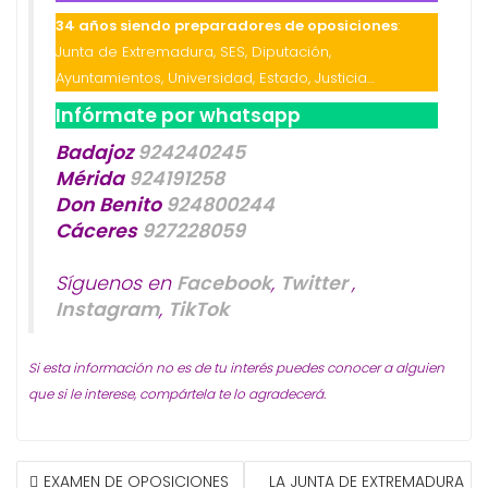
34 años siendo preparadores de oposiciones
:
Junta de Extremadura, SES, Diputación,
Ayuntamientos, Universidad, Estado, Justicia…
Infórmate por whatsapp
Badajoz
924240245
Mérida
924191258
Don Benito
924800244
Cáceres
927228059
Síguenos en
Facebook
,
Twitter
,
Instagram
,
TikTok
Si esta información no es de tu interés puedes conocer a alguien
que si le interese, compártela te lo agradecerá.
NAVEGACIÓN
EXAMEN DE OPOSICIONES
LA JUNTA DE EXTREMADURA