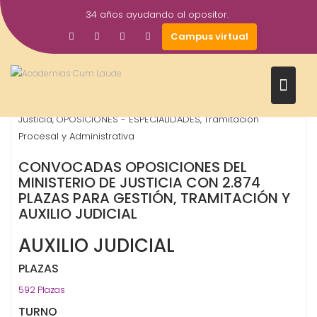
Saltar
34 años ayudando al opositor.
al
19
Gestor AcademiasCumLaude
Campus virtual
contenido
Dic
2022
Auxilio Judicial
Gestión Procesal y Administrativa
,
,
Justicia
OPOSICIONES - ESPECIALIDADES
Tramitación
,
,
Procesal y Administrativa
CONVOCADAS OPOSICIONES DEL
MINISTERIO DE JUSTICIA CON 2.874
PLAZAS PARA GESTIÓN, TRAMITACIÓN Y
AUXILIO JUDICIAL
AUXILIO JUDICIAL
PLAZAS
592 Plazas
TURNO