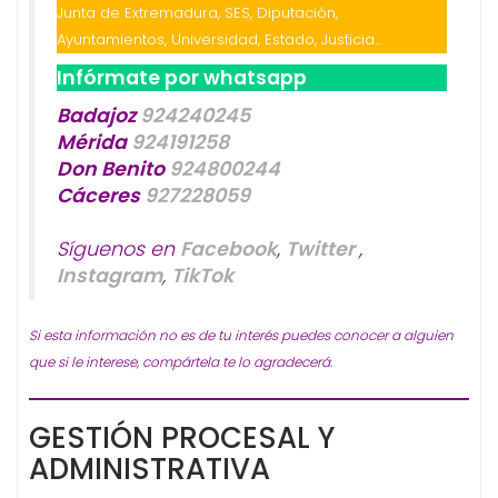
Junta de Extremadura, SES, Diputación,
Ayuntamientos, Universidad, Estado, Justicia…
Infórmate por whatsapp
Badajoz
924240245
Mérida
924191258
Don Benito
924800244
Cáceres
927228059
Síguenos en
Facebook
,
Twitter
,
Instagram
,
TikTok
Si esta información no es de tu interés puedes conocer a alguien
que si le interese, compártela te lo agradecerá.
GESTIÓN PROCESAL Y
ADMINISTRATIVA