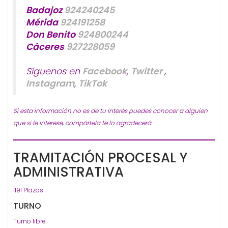
Badajoz
924240245
Mérida
924191258
Don Benito
924800244
Cáceres
927228059
Síguenos en
Facebook
,
Twitter
,
Instagram
,
TikTok
Si esta información no es de tu interés puedes conocer a alguien
que si le interese, compártela te lo agradecerá.
TRAMITACIÓN PROCESAL Y
ADMINISTRATIVA
1191 Plazas
TURNO
Turno libre