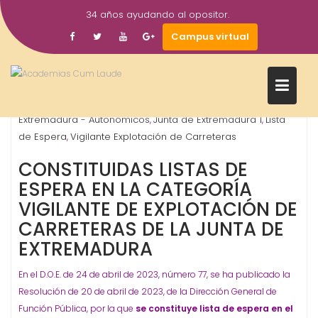
Saltar
34 años ayudando al opositor.
al
25
Gestor AcademiasCumLaude
Campus virtual
contenido
Abr
2023
Bolsa de empleo
Bolsas de Trabajo
Junta de
,
,
Extremadura - Autonómicos
Junta de Extremadura 1
Lista
,
,
de Espera
Vigilante Explotación de Carreteras
,
CONSTITUIDAS LISTAS DE
ESPERA EN LA CATEGORÍA
VIGILANTE DE EXPLOTACIÓN DE
CARRETERAS DE LA JUNTA DE
EXTREMADURA
En el D.O.E. de 24 de abril de 2023, número 77, se ha publicado la
Resolución de 20 de abril de 2023, de la Dirección General de
Función Pública, por la que
se constituye lista de espera en el