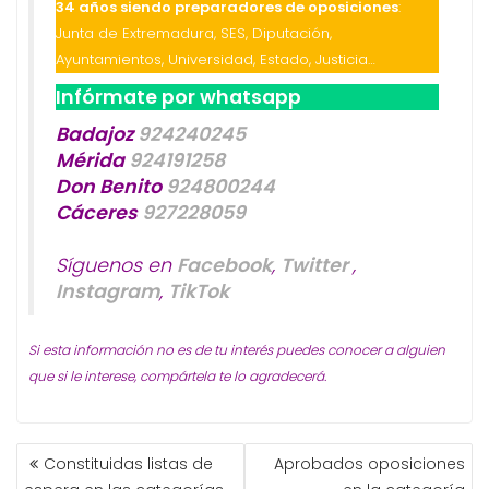
34 años siendo preparadores de oposiciones
:
Junta de Extremadura, SES, Diputación,
Ayuntamientos, Universidad, Estado, Justicia…
Infórmate por whatsapp
Badajoz
924240245
Mérida
924191258
Don Benito
924800244
Cáceres
927228059
Síguenos en
Facebook
,
Twitter
,
Instagram
,
TikTok
Si esta información no es de tu interés puedes conocer a alguien
que si le interese, compártela te lo agradecerá.
NAVEGACIÓN
Constituidas listas de
Aprobados oposiciones
DE