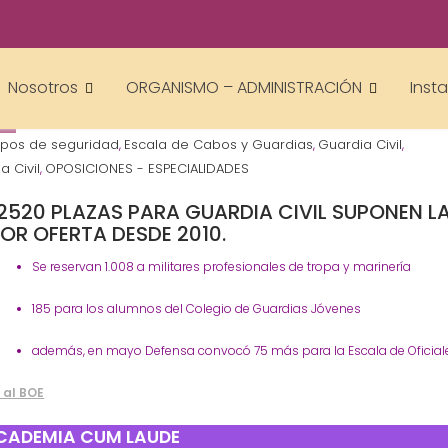
Gestor AcademiasCumLaude
Nosotros
ORGANISMO – ADMINISTRACIÓN
Inst
pos de seguridad
Escala de Cabos y Guardias
Guardia Civil
,
,
,
a Civil
OPOSICIONES - ESPECIALIDADES
,
 2520 PLAZAS PARA GUARDIA CIVIL SUPONEN L
OR OFERTA DESDE 2010.
Se reservan 1.008 a militares profesionales de tropa y marinería
185 para los alumnos del Colegio de Guardias Jóvenes
además, en mayo Defensa convocó 75 más para la Escala de Oficial
 al BOE
CADEMIA CUM LAUDE