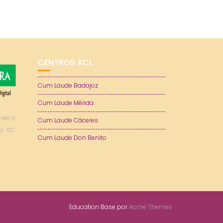
CENTROS ACL
Cum Laude Badajoz
Cum Laude Mérida
nes a
Cum Laude Cáceres
y TIC.
Cum Laude Don Benito
Education Base por
Acme Themes