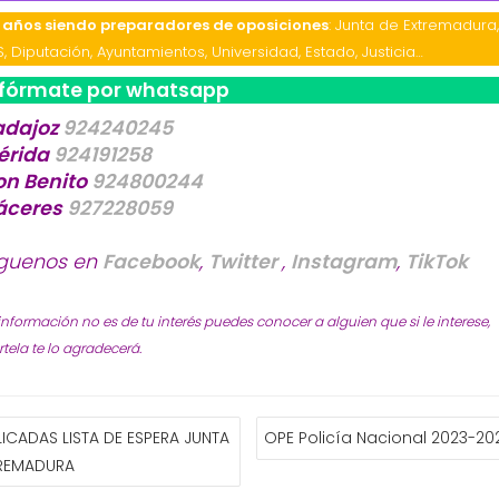
 años siendo preparadores de oposiciones
: Junta de Extremadura
S, Diputación, Ayuntamientos, Universidad, Estado, Justicia…
nfórmate por whatsapp
adajoz
924240245
érida
924191258
on Benito
924800244
áceres
927228059
íguenos en
Facebook
,
Twitter
,
Instagram
,
TikTok
 información no es de tu interés puedes conocer a alguien que si le interese,
ela te lo agradecerá.
GACIÓN
ICADAS LISTA DE ESPERA JUNTA
OPE Policía Nacional 2023-20
TREMADURA
ADAS