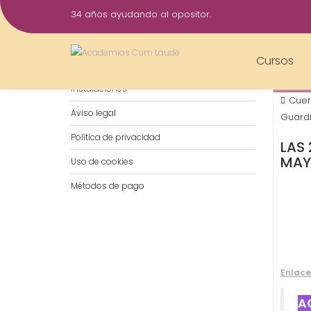
Saltar
34 años ayudando al opositor.
al
11
contenido
Jul
Cursos
Notificaciones por WhatsApp
2023
Instalaciones
Cuer
Aviso legal
Guardi
Política de privacidad
LAS
MAY
Uso de cookies
Métodos de pago
Enlace
A