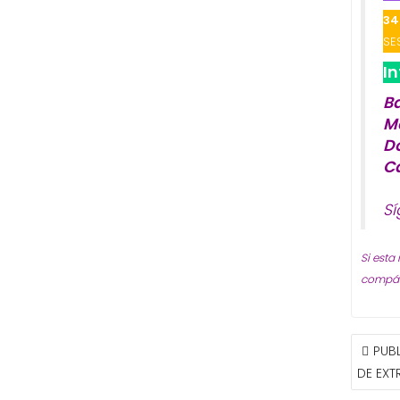
34
SE
I
B
M
D
C
S
Si esta
compárt
NAVE
PUBL
DE
DE EX
ENTR