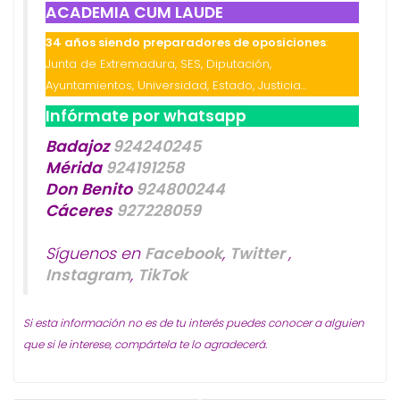
ACADEMIA CUM LAUDE
34 años siendo preparadores de oposiciones
:
Junta de Extremadura, SES, Diputación,
Ayuntamientos, Universidad, Estado, Justicia…
Infórmate por whatsapp
Badajoz
924240245
Mérida
924191258
Don Benito
924800244
Cáceres
927228059
Síguenos en
Facebook
,
Twitter
,
Instagram
,
TikTok
Si esta información no es de tu interés puedes conocer a alguien
que si le interese, compártela te lo agradecerá.