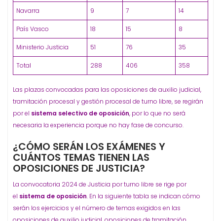
Navarra
9
7
14
País Vasco
18
15
8
Ministerio Justicia
51
76
35
Total
288
406
358
Las plazas convocadas para las oposiciones de auxilio judicial,
tramitación procesal y gestión procesal de turno libre, se regirán
por el
sistema selectivo de oposición
, por lo que no será
necesaria la experiencia porque no hay fase de concurso.
¿CÓMO SERÁN LOS EXÁMENES Y
CUÁNTOS TEMAS TIENEN LAS
OPOSICIONES DE JUSTICIA?
La convocatoria 2024 de Justicia por turno libre se rige por
el
sistema de oposición
. En la siguiente tabla se indican cómo
serán los ejercicios y el número de temas exigidos en las
oposiciones de auxilio judicial, oposiciones de tramitación