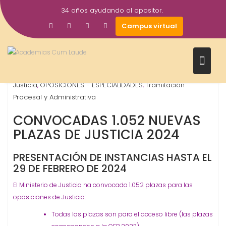
Saltar
34 años ayudando al opositor.
al
6
Gestor AcademiasCumLaude
Campus virtual
contenido
Feb
2024
Auxilio Judicial
Gestión Procesal y Administrativa
,
,
Justicia
OPOSICIONES - ESPECIALIDADES
Tramitación
,
,
Procesal y Administrativa
CONVOCADAS 1.052 NUEVAS
PLAZAS DE JUSTICIA 2024
PRESENTACIÓN DE INSTANCIAS HASTA EL
29 DE FEBRERO DE 2024
El Ministerio de Justicia ha convocado 1.052 plazas para las
oposiciones de Justicia:
Todas las plazas son para el acceso libre (las plazas