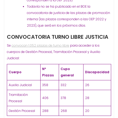
corresponden a la OEP 2023)
Todavía no se ha publicado en el BOE la
convocatoria de justicia de las plazas de promoción
interna (las plazas corresponden a las OEP 2022 y
2023), que será en los próximos días.
CONVOCATORIA TURNO LIBRE JUSTICIA
Se
convocan 1.052 plazas de turno libre
para acceder a los
cuerpos de Gestión Procesal, Tramitación Procesal y Auxilio
Judicial:
Nº
Cupo
Cuerpo
Discapacidad
Plazas
general
Auxilio Judicial
358
332
26
Tramitación
406
378
28
Procesal
Gestión Procesal
288
268
20