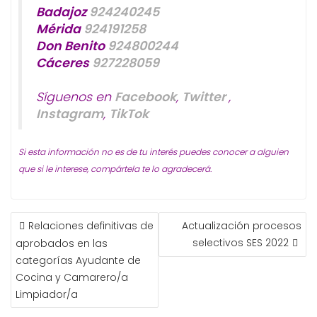
Badajoz
924240245
Mérida
924191258
Don Benito
924800244
Cáceres
927228059
Síguenos en
Facebook
,
Twitter
,
Instagram
,
TikTok
Si esta información no es de tu interés puedes conocer a alguien
que si le interese, compártela te lo agradecerá.
NAVEGACIÓN
Relaciones definitivas de
Actualización procesos
DE
selectivos SES 2022
aprobados en las
ENTRADAS
categorías Ayudante de
Cocina y Camarero/a
Limpiador/a