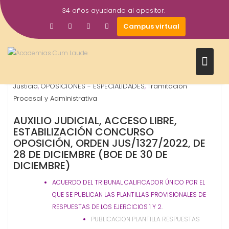
Saltar
34 años ayudando al opositor.
al
6
Gestor AcademiasCumLaude
Campus virtual
contenido
Mar
2024
Auxilio Judicial
Gestión Procesal y Administrativa
,
,
Justicia
OPOSICIONES - ESPECIALIDADES
Tramitación
,
,
Procesal y Administrativa
AUXILIO JUDICIAL, ACCESO LIBRE,
ESTABILIZACIÓN CONCURSO
OPOSICIÓN, ORDEN JUS/1327/2022, DE
28 DE DICIEMBRE (BOE DE 30 DE
DICIEMBRE)
ACUERDO DEL TRIBUNAL CALIFICADOR ÚNICO POR EL
QUE SE PUBLICAN LAS PLANTILLAS PROVISIONALES DE
RESPUESTAS DE LOS EJERCICIOS 1 Y 2.
PUBLICACION PLANTILLA RESPUESTAS