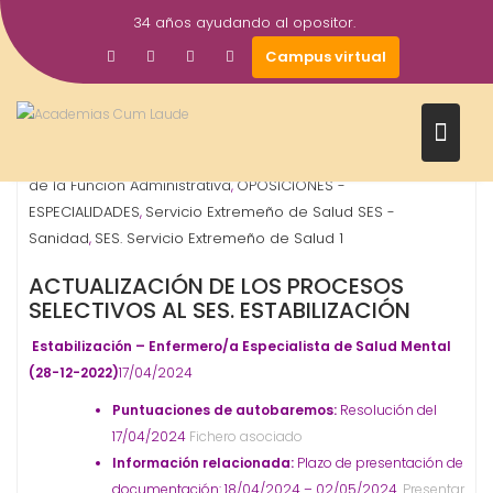
Saltar
34 años ayudando al opositor.
al
17
Gestor AcademiasCumLaude
Campus virtual
contenido
Abr
2024
Enfermero
Facultativo/a Especialista de Área
Gestión
,
,
de la Función Administrativa
OPOSICIONES -
,
ESPECIALIDADES
Servicio Extremeño de Salud SES -
,
Sanidad
SES. Servicio Extremeño de Salud 1
,
ACTUALIZACIÓN DE LOS PROCESOS
SELECTIVOS AL SES. ESTABILIZACIÓN
Estabilización – Enfermero/a Especialista de Salud Mental
(28-12-2022)
17/04/2024
Puntuaciones de autobaremos:
Resolución del
17/04/2024
Fichero asociado
Información relacionada:
Plazo de presentación de
documentación: 18/04/2024 – 02/05/2024.
Presentar