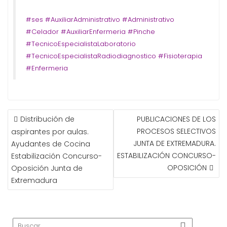
#ses #AuxiliarAdministrativo #Administrativo
#Celador #AuxiliarEnfermeria #Pinche
#TecnicoEspecialistaLaboratorio
#TecnicoEspecialistaRadiodiagnostico #Fisioterapia
#Enfermeria
NAVEGACIÓN
Distribución de
PUBLICACIONES DE LOS
DE
PROCESOS SELECTIVOS
aspirantes por aulas.
ENTRADAS
JUNTA DE EXTREMADURA.
Ayudantes de Cocina
ESTABILIZACIÓN CONCURSO-
Estabilización Concurso-
OPOSICIÓN
Oposición Junta de
Extremadura