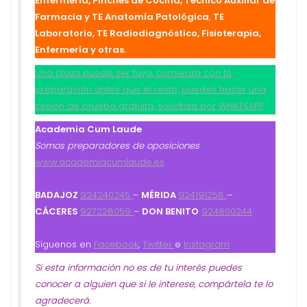
Enfermería, Pinches
de
Cocina,
Técnico Auxiliar de
Farmacia y TE Anatomía Patológica
,
TE
Laboratorio, TE Radiodiagnóstico, Fisioterapia,
Enfermería y otras.
Una plaza puede ser tuya, comienza con tú
preparación antes que el resto, puedes hacer una
sesión de prueba gratuita, solicítala por
WHATSAPP
Academia Cum Laude
Somos preparadores de oposiciones
www.academiacumlaude.es
BADAJOZ
924240245
–
MÉRIDA
924191258
–
CÁCERES
927228059
–
DON BENITO
924800244
Síguenos en
Facebook
,
Twitter
e
Instagram
Si esta información no es de tu interés puedes
conocer a alguien que si le interese, compártela te lo
agradecerá.