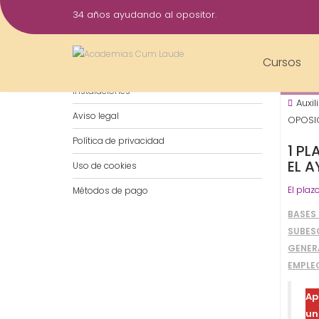
Saltar
34 años ayudando al opositor.
al
11
contenido
Oct
Cursos
Notificaciones por WhatsApp
202
Instalaciones
Auxil
Aviso legal
OPOSIC
Política de privacidad
1 PL
EL 
Uso de cookies
El plaz
Métodos de pago
BASES 
SUBES
GENER
EMPLE
Ap
u