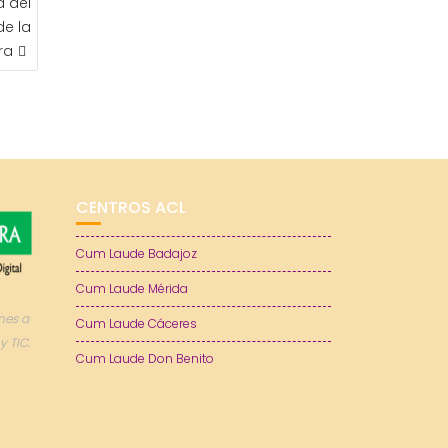
a del
e la
ra
CENTROS ACL
Cum Laude Badajoz
Cum Laude Mérida
nes a
Cum Laude Cáceres
y TIC.
Cum Laude Don Benito