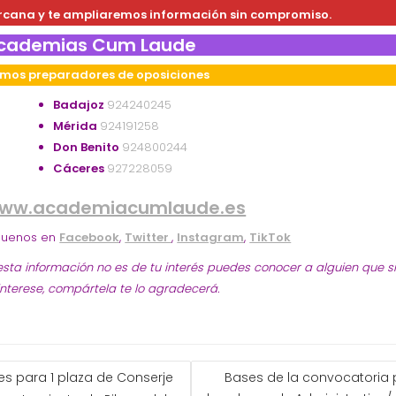
rcana y te ampliaremos información sin compromiso.
cademias Cum Laude
mos preparadores de oposiciones
Badajoz
924240245
Mérida
924191258
Don Benito
924800244
Cáceres
927228059
ww.academiacumlaude.es
guenos en
Facebook
,
Twitter
,
Instagram
,
TikTok
 esta información no es de tu interés puedes conocer a alguien que s
 interese, compártela te lo agradecerá.
GACIÓN
es para 1 plaza de Conserje
Bases de la convocatoria