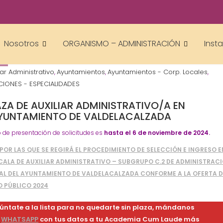
Gestor AcademiasCumLaude
Nosotros
ORGANISMO – ADMINISTRACIÓN
Inst
4
iar Administrativo
Ayuntamientos
Ayuntamientos - Corp. Locales
,
,
,
IONES - ESPECIALIDADES
AZA DE AUXILIAR ADMINISTRATIVO/A EN
AYUNTAMIENTO DE VALDELACALZADA
o de presentación de solicitudes es
hasta el 6 de noviembre de 2024.
POR LAS QUE SE REGIRÁ EL PROCEDIMIENTO DE SELECCIÓN E INGRESO E
CALA DE AUXILIAR ADMINISTRATIVO – SUBGRUPO C.2 DE ADMINISTRAC
AL DEL AYUNTAMIENTO DE VALDELACALZADA CONFORME A LA OFERTA D
O PÚBLICO 2024
úntate a la lista para no quedarte sin plaza, mándanos
n
WHATSAPP
con tus datos a tu Academia Cum Laude más