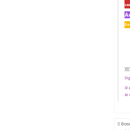
ce
A
So
w
Sí
Si
le
NAVE
Bas
DE