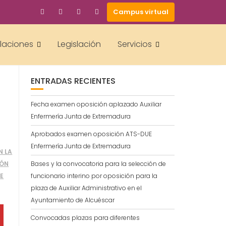
Campus virtual
BUSCAR
alaciones
Legislación
Servicios
ENTRADAS RECIENTES
Fecha examen oposición aplazado Auxiliar
Enfermería Junta de Extremadura
Aprobados examen oposición ATS-DUE
Enfermería Junta de Extremadura
N LA
IÓN
Bases y la convocatoria para la selección de
E
funcionario interino por oposición para la
plaza de Auxiliar Administrativo en el
Ayuntamiento de Alcuéscar
Convocadas plazas para diferentes