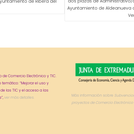
dos plazas de Administrativo/
Ayuntamiento de Ribera del
ADAS
Ayuntamiento de Aldeanueva d
o
Ve
o de Comercio Electrónico y TIC.
o temático: “Mejorar el uso y
 de las TIC y el acceso a las
Más información sobre
Subvencio
”,
ver más detalles.
proyectos de Comercio Electrónico 