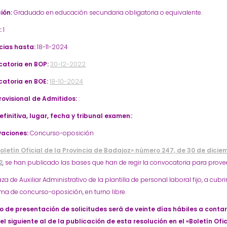
ión:
Graduado en educación secundaria obligatoria o equivalente.
:
1
cias hasta:
18-11-2024
atoria en BOP:
30-12-2022
atoria en BOE:
18-10-2024
Provisional de Admitidos:
:
efinitiva, lugar, fecha y tribunal examen:
:
aciones:
Concurso-oposición
oletín Oficial de la Provincia de Badajoz» número 247, de 30 de dicie
2
, se han publicado las bases que han de regir la convocatoria para provee
za de Auxiliar Administrativo de la plantilla de personal laboral fijo, a cubri
ema de concurso-oposición, en turno libre.
zo de presentación de solicitudes será de veinte días hábiles a conta
el siguiente al de la publicación de esta resolución en el «Boletín Ofic