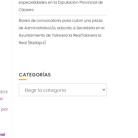
especialidades en la Diputación Provincial de
Cáceres
Bases de convocatoria para cubrir una plaza
de Administrativo/a, adscrito a Secretaría en el
Ayuntamiento de Talavera la RealTalavera la
Real (Badajoz)
CATEGORÍAS
Categorías
mbre
r:
r por
r
ial