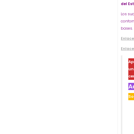
del Es
Los su
conform
bases.
Enlace
Enlace
Ap
u
ce
A
So