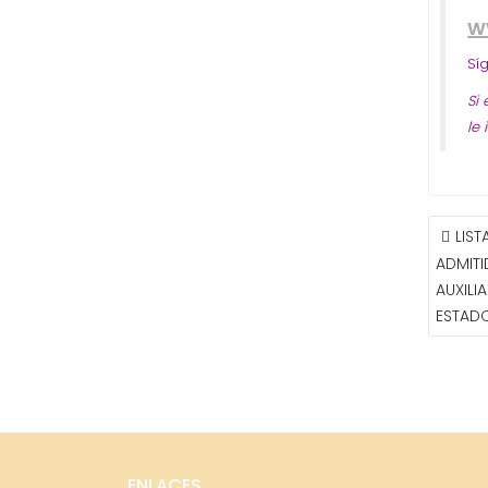
w
Sí
Si
le
NAVE
LIS
DE
ADMITI
ENTR
AUXILI
ESTAD
ENLACES