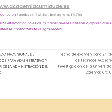
ww.academiacumlaude.es
guenos en
Facebook
,
Twitter
,
Instagram
,
TikTok
 esta información no es de tu interés puedes conocer a alguien que s
 interese, compártela te lo agradecerá.
GACIÓN
TADO PROVISIONAL DE
Fecha de examen para 24 pl
de Técnicos Auxiliar
DOS PARA ADMINISTRATIVO Y
ADAS
Investigación de la Universid
AR DE LA ADMINISTRACIÓN DEL
Extremadura U
O