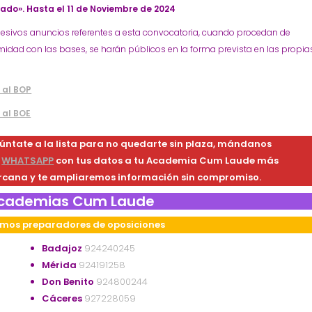
tado». Hasta el 11 de Noviembre de 2024
cesivos anuncios referentes a esta convocatoria, cuando procedan de
idad con las bases, se harán públicos en la forma prevista en las propia
 al BOP
 al BOE
úntate a la lista para no quedarte sin plaza, mándanos
n
WHATSAPP
con tus datos a tu Academia Cum Laude más
rcana y te ampliaremos información sin compromiso.
cademias Cum Laude
mos preparadores de oposiciones
Badajoz
924240245
Mérida
924191258
Don Benito
924800244
Cáceres
927228059