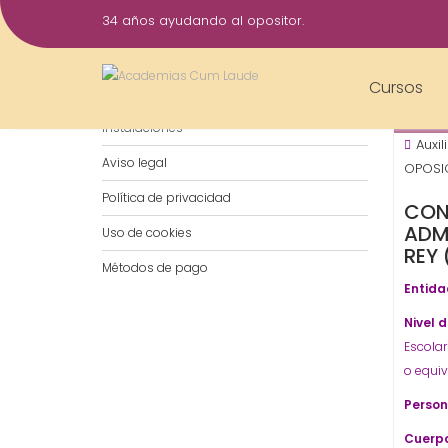
Saltar
34 años ayudando al opositor.
al
21
contenido
Oct
Cursos
Notificaciones por WhatsApp
202
Instalaciones
Auxil
Aviso legal
OPOSIC
Política de privacidad
CON
ADM
Uso de cookies
REY
Métodos de pago
Entida
Nivel 
Escolar
o equiv
Person
Cuerpo