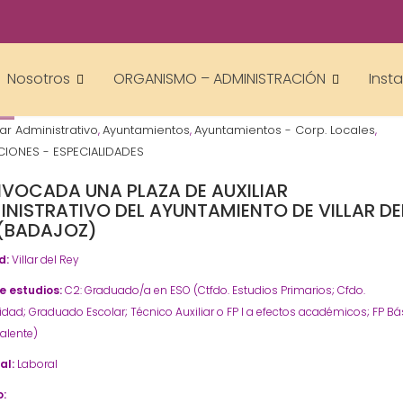
Gestor AcademiasCumLaude
Nosotros
ORGANISMO – ADMINISTRACIÓN
Inst
4
iar Administrativo
Ayuntamientos
Ayuntamientos - Corp. Locales
,
,
,
IONES - ESPECIALIDADES
VOCADA UNA PLAZA DE AUXILIAR
INISTRATIVO DEL AYUNTAMIENTO DE VILLAR DE
 (BADAJOZ)
d:
Villar del Rey
de estudios:
C2: Graduado/a en ESO (Ctfdo. Estudios Primarios; Cfdo.
idad; Graduado Escolar; Técnico Auxiliar o FP I a efectos académicos; FP Bá
alente)
al:
Laboral
: