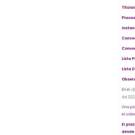
Titulac
Plazas
Instan
Convoc
Convoc
Lista 
Lista D
Observ
En el
«B
de 202
Una pla
el sist
El pla
desde 