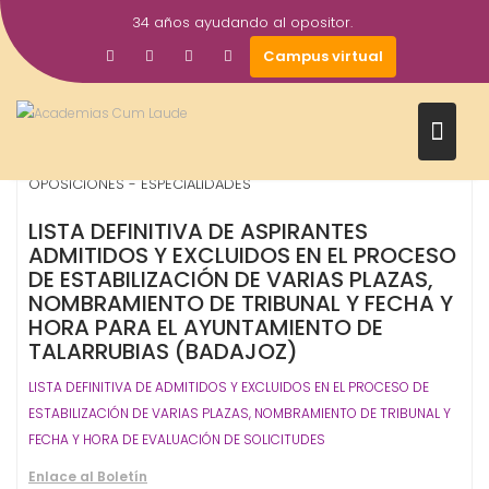
Saltar
34 años ayudando al opositor.
al
7
Gestor AcademiasCumLaude
Campus virtual
contenido
Nov
2024
Ayuntamientos
Ayuntamientos - Corp. Locales
,
,
OPOSICIONES - ESPECIALIDADES
LISTA DEFINITIVA DE ASPIRANTES
ADMITIDOS Y EXCLUIDOS EN EL PROCESO
DE ESTABILIZACIÓN DE VARIAS PLAZAS,
NOMBRAMIENTO DE TRIBUNAL Y FECHA Y
HORA
PARA EL AYUNTAMIENTO DE
TALARRUBIAS (BADAJOZ)
LISTA DEFINITIVA DE ADMITIDOS Y EXCLUIDOS EN EL PROCESO DE
ESTABILIZACIÓN DE VARIAS PLAZAS, NOMBRAMIENTO DE TRIBUNAL Y
FECHA Y HORA DE EVALUACIÓN DE SOLICITUDES
Enlace al Boletín