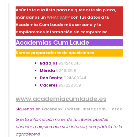
Apúntate a la lista para no quedarte sin plaza,
mándanos un
WHATSAPP
con tus datos a tu
Academia Cum Laude más cercana y te
ampliaremos información sin compromiso.
Academias Cum Laude
Somos preparadores de oposiciones
Badajoz
924240245
Mérida
924191258
Don Benito
924800244
Cáceres
927228059
www.academiacumlaude.es
Síguenos en
Facebook
,
Twitter
,
Instagram
,
TikTok
Si esta información no es de tu interés puedes
conocer a alguien que si le interese, compártela te lo
agradecerá.