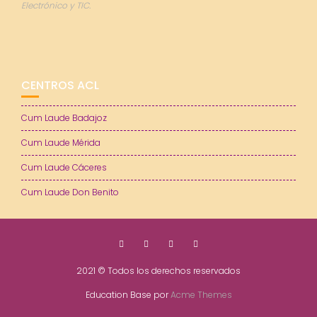
Electrónico y TIC.
CENTROS ACL
Cum Laude Badajoz
Cum Laude Mérida
Cum Laude Cáceres
Cum Laude Don Benito
2021 © Todos los derechos reservados
Education Base por
Acme Themes