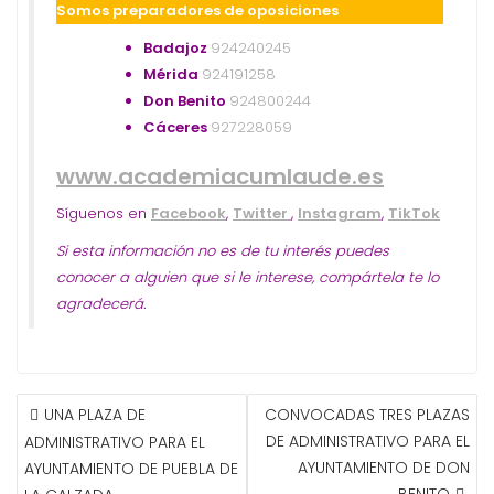
Somos preparadores de oposiciones
Badajoz
924240245
Mérida
924191258
Don Benito
924800244
Cáceres
927228059
www.academiacumlaude.es
Síguenos en
Facebook
,
Twitter
,
Instagram
,
TikTok
Si esta información no es de tu interés puedes
conocer a alguien que si le interese, compártela te lo
agradecerá.
NAVEGACIÓN
UNA PLAZA DE
CONVOCADAS TRES PLAZAS
DE
DE ADMINISTRATIVO PARA EL
ADMINISTRATIVO PARA EL
ENTRADAS
AYUNTAMIENTO DE DON
AYUNTAMIENTO DE PUEBLA DE
BENITO