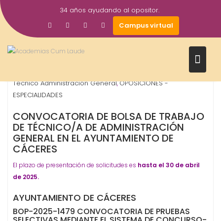
Saltar
34 años ayudando al opositor.
al
3
Gestor AcademiasCumLaude
Campus virtual
contenido
Abr
2025
Ayuntamientos
Ayuntamientos - Corp. Locales
Cuerpo
,
,
Técnico Administración General
OPOSICIONES -
,
ESPECIALIDADES
CONVOCATORIA DE BOLSA DE TRABAJO
DE TÉCNICO/A DE ADMINISTRACIÓN
GENERAL EN EL AYUNTAMIENTO DE
CÁCERES
El plazo de presentación de solicitudes es
hasta el 30 de abril
de 2025.
AYUNTAMIENTO DE CÁCERES
BOP-2025-1479 CONVOCATORIA DE PRUEBAS
SELECTIVAS MEDIANTE EL SISTEMA DE CONCURSO-