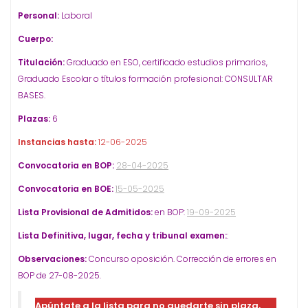
Personal:
Laboral
Cuerpo:
Titulación:
Graduado en ESO, certificado estudios primarios,
Graduado Escolar o títulos formación profesional: CONSULTAR
BASES.
Plazas:
6
Instancias hasta:
12-06-2025
Convocatoria en BOP:
28-04-2025
Convocatoria en BOE:
15-05-2025
Lista Provisional de Admitidos:
en BOP:
19-09-2025
Lista Definitiva, lugar, fecha y tribunal examen:
:
Observaciones:
Concurso oposición. Corrección de errores en
BOP de 27-08-2025.
Apúntate a la lista para no quedarte sin plaza,