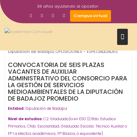
Saltar
34 años ayudando al opositor.
al
19
Gestor AcademiasCumLaude
Campus virtual
contenido
May
2025
Auxiliar Administrativo
Diputación - Provinciales
,
,
Diputación de Badajoz
OPOSICIONES - ESPECIALIDADES
,
CONVOCATORIA DE SEIS PLAZAS
VACANTES DE AUXILIAR
ADMINISTRATIVO DEL CONSORCIO PARA
LA GESTIÓN DE SERVICIOS
MEDIOAMBIENTALES DE LA DIPUTACIÓN
DE BADAJOZ PROMEDIO
Entidad:
Diputación de Badajoz
Nivel de estudios:
C2: Graduado/a en ESO (Ctfdo. Estudios
Primarios; Cfdo. Escolaridad; Graduado Escolar; Técnico Auxiliar o
FP I a efectos académicos; FP Básica; o equivalente)