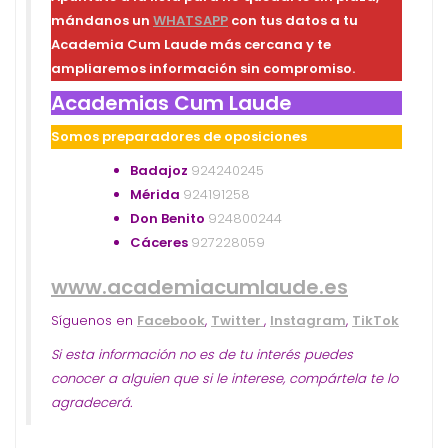
mándanos un
WHATSAPP
con tus datos a tu
Academia Cum Laude más cercana y te
ampliaremos información sin compromiso.
Academias Cum Laude
Somos preparadores de oposiciones
Badajoz
924240245
Mérida
924191258
Don Benito
924800244
Cáceres
927228059
www.academiacumlaude.es
Síguenos en
Facebook
,
Twitter
,
Instagram
,
TikTok
Si esta información no es de tu interés puedes
conocer a alguien que si le interese, compártela te lo
agradecerá.